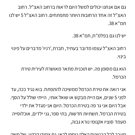
גם אם אנחנו יכולים למשל היום לראות ברחוב האצ"ל. רחוב
האצ"ל זה אחד הרחובות היותר מתפתחים. רחוב האצ"ל 5 יש לנו
תמ"א 38.
יש לנו גם בפלמ"ח, תמ"א 38.
רחוב האצ"ל עצמו מדובר בעתיד, חברת ,'רניו' מדברים על פינוי
בינוי.
הוא גם מסומן פה. יש תוכנית מתאר מאושרת לעירית טירת
הכרמל.
אני רואה את טירת הכרמל ממשיכה להתפתח. בוא נגיד ככה, עד
לפני 5 שנים, אם היית מבקש או שואל אותי, הייתי שולל על הסף.
אבל היום אני גר פה בטירת הכרמל. היום אני מגדל את ילדי
בטירת הכרמל. תשתיות חדשות, בתי ספר, גני ילדים, אוכלוסייה
מעמד סוציו אקנומי נורא גבוה,
מעבר לכל הבניינים האלה נוספי לכאן גם צמודי קרקע. של משה