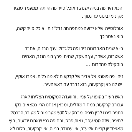
הכול היה פה בנייה ישנה. האוכלוסייה פה הייתה ממעמד סוציו
אקונומי בינוני עד נמוך.
אוכלוסייה שלא ידועה כמתפתחת נדל"נית . אוכלוסייה קשה,
בוא נאמר כך.
ב- 5 שנים האחרונות זיהו פה כל גדולי ענף הבניה, אם זה :
אשטרום, אשדר, עץ השקד, שתית, פרץ בוני הנגב, האחים
בוסקילה מהדרום….
זיהו פה פוטנציאל אדיר של קרקעות לא מנוצלות. אמרו אוקיי,
יש לנו כאן קרקעות, בוא נדבר עם ראש העיר.
ראש העיר בסופו של עניין, והוועדה המקומית הצליחו לארגן
עבורם קרקעות במחיר מוזלים, ומכאן אנחנו הרי נמצאים בקו
התפר ביננו לבין חיפה. מרחק של 500 מטר מוביל מטירת הכרמל
לחיפה, שזה סמי עפר, נאות פרס, ובחיפה כפי שאתם יודעים, חוץ
מאצטדיון קריית אליעזר, אין עתודת בנייה. אין קרקעות. כלום לא