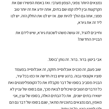
נמצאים היותר צפוני, הצפון מערבי. ואז באמת הפשירו שם את
הקרקעות ובין לילה קמו שם בתים, אתה יודע את זה יותר טוב
ממני, אתה גם הולך להיות שם. אז יש לנו את החלק הזה. יש לנו
ליד זה את גיורא,
וחייבים להגיד, זה עושה משהו לשכונת גיורא, שיש לידם את
הבנייה החדשה?
אבי ביטון: ברור. ברור. זה נותן 'בוסט'.
שוב פעם, זה מכניס אוכלוסייה חזקה, זה אוכלוסייה במעמד
סוציו אקונומי גבוה. ברגע שיש בניה חדשה אז כמו בכל עיר,
הבניה מסביב בסופו של דבר מקבלת את כל הקומפלימנטים ואת
כל הדברים הטובים שיכולים לצאת מכך, וגם בסופו של עניין לא
ישאירו בתים ישנים, את כל הבתים האלה, בסופו של ענין ,אני
מאמין ,הם נמצאים בתוכניות מתאר, שגם בסופו של דבר גם הם
ילכו לפינוי בינוי. כל זה עתיד…