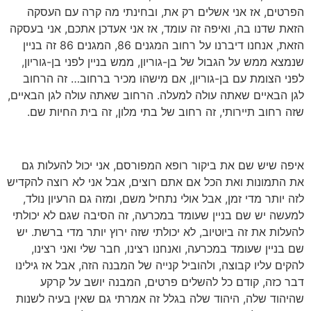
הפרטים, אז אני אשלים רק את, ובחינתי מה קרה עם העסקה
הזאת שדנו בה, ואיפה זה עומד, אז אני אעדכן אתכם, אני בעסקה
הזאת, אנחנו דיברנו על רחוב המגנים 86, המגנים 86 זה בניין
שנמצא ממש על הגבול של בן-גוריון, ממש בניין לפני בן-גוריון,
לפני הצומת עם בן-גוריון, אם מישהו מכיר ברחוב… זה הרחוב
לגן הבאיים שאתה עולה למעלה. הרחוב שאתה עולה לגן הבאיים,
שזה רחוב תיירותי, זה רחוב של בתי מלון, זה בית החיות שם.
איפה שיש שם את ביקור רופא המפורסם, אני יכול להעלות גם
את התמונות ואת הכל אם אתם רוצים, אבל אני לא רוצה להקדיש
לזה יותר מדי זמן, אבל אולי נתחיל משם, ומזה גם הרעיון נולד,
למעשה יש שם בניין שעומד במכרעה, זה הסיבה שגם לא יכולתי
להעלות את זה ביוטיוב, לא יכולתי שזה ירוץ יותר מדי ברשת. יש
שם בניין שעומד במכרעה, ואנחנו רצינו, חבר שלי ואני רצינו,
להקים עליו קבוצה, ולהוביל קנייה של המבנה הזה, אבל אז גילינו
דבר כזה, קודם כל להשלים פרטים, המבנה יושב על קרקע
שהיהוד שלה, היהוד שלה בגלל זה אמרתי גם שאין בעיה לשנות