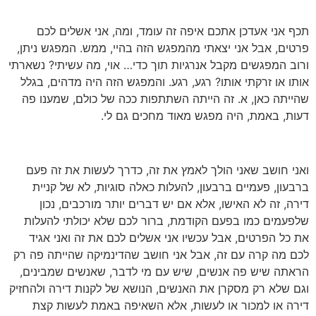
תכף אני אעדכן אתכם איפה זה עומד, ומה, אני אשלים לכם
פרטים, אבל אני יצאתי מהמפגש הזה בהיי, ממש. המפגש ניתן,
ורוב המפגשים מקבל אנרגיות תוך כדי… אוי, מה עשיתי? נשארתי
אותו או זרקתי אותו? רגע, רגע. והמפגש הזה היה מדהים, בגלל
שהייתה כאן, א. זה הייתה השתתפות ככה של כולם, שמענו פה
דעות, באמת, היה מפגש מאוד מחכים גם לי.
ואני חושב שאני הולך לאמץ את זה, כדרך לעשות את זה פעם
ברבעון, פעמיים ברבעון, להעלות כאלה סוגיות, לא של קניית
דירה, זה לא האישו, אלא אם יש דברים יותר מורכבים, נכון
שלפעמים כמו בפעם הקודמת, ברור לכם שלא יכולתי להעלות
את כל הפרטים, אבל עכשיו אני אשלים לכם את זה ואני אגיד
לכם מה קרה עם זה, אבל אני חושב שהדינמיקה שהייתה פה רק
הראתה שיש פה אנשים, שיש עם מי לדבר, שאנשים שמבינים,
וגם שלא רק מסקרן את האנשים, הנושא של לקנות דירה ולהחזיק
דירה או למכור או לעשות, אלא השאיפה באמת לעשות קצת