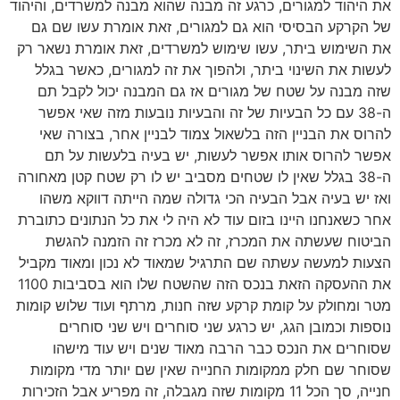
את היהוד למגורים, כרגע זה מבנה שהוא מבנה למשרדים, והיהוד
של הקרקע הבסיסי הוא גם למגורים, זאת אומרת עשו שם גם
את השימוש ביתר, עשו שימוש למשרדים, זאת אומרת נשאר רק
לעשות את השינוי ביתר, ולהפוך את זה למגורים, כאשר בגלל
שזה מבנה על שטח של מגורים אז גם המבנה יכול לקבל תם
ה-38 עם כל הבעיות של זה והבעיות נובעות מזה שאי אפשר
להרוס את הבניין הזה בלשאול צמוד לבניין אחר, בצורה שאי
אפשר להרוס אותו אפשר לעשות, יש בעיה בלעשות על תם
ה-38 בגלל שאין לו שטחים מסביב יש לו רק שטח קטן מאחורה
ואז יש בעיה אבל הבעיה הכי גדולה שמה הייתה דווקא משהו
אחר כשאנחנו היינו בזום עוד לא היה לי את כל הנתונים כתוברת
הביטוח שעשתה את המכרז, זה לא מכרז זה הזמנה להגשת
הצעות למעשה עשתה שם התרגיל שמאוד לא נכון ומאוד מקביל
את ההעסקה הזאת בנכס הזה שהשטח שלו הוא בסביבות 1100
מטר ומחולק על קומת קרקע שזה חנות, מרתף ועוד שלוש קומות
נוספות וכמובן הגג, יש כרגע שני סוחרים ויש שני סוחרים
שסוחרים את הנכס כבר הרבה מאוד שנים ויש עוד מישהו
שסוחר שם חלק ממקומות החנייה שאין שם יותר מדי מקומות
חנייה, סך הכל 11 מקומות שזה מגבלה, זה מפריע אבל הזכירות