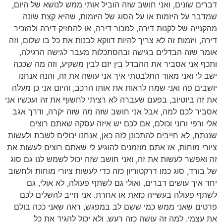
דברים שונים, ואני חושב שזה הוביל אותי ממש לנושא של היום,
שמדבר על היזמות או על הסוג של היזמות, שהיא קצת שונה
מהקנייה של לקנות דירה, למכור דירה, או להחזיק דירה ולהזכיר
דירה, ויזמות זה לא צריך להיות דווקא לבנות את כל בו שלום, וזה
אומר שזה הבדלים בגישה ובהסתכלות מעבר לגישה הרגילה,
ותכף אני אסביר את ההבדל בין יזם לבין משקיע, וזה מה שככה
ישב לי ואני מאוד התלבטתי איך אני עושה את זה, והנה אנחנו
יושבים פה ואני שמח לראות את אותו הרכב, והיום אני כן מעלה
את זה ביוטיוב, בפעם שעברה לא רציתי לחשוף את זה ועכשיו אני
אסביר לכם למה, אבל אני חושב שזה מה שזה יקרה, ודרך אגב
אלי ורפי ורוני וכולם, אם לכם יש איזה עסקה שאתם רוצים
שננתח, לא חייבים להתכונן לזה כאן, אנחנו יכולים לשבת ולעשות
ציורי מוחות, אז אתם מוזמנים להוגיע לי שאתם רוצים לעשות את
זה ואפשר לעשות את זה, ואני חושב שזה יכול לשמש לנו גם סוג
של בורד, סוג כמו דרקטוריון כזה כדי לעשות ציורי מוחות ולחשוב
יחד איך עושים דברים, ואולי גם לשתף פעולה, לא אולי, גם
לשתף פעולה בעשייה כזאת או אחרת. אני חייב להשלים לכם
פרטים שאני ממש כמי ששם לב במפגש, ראה שאני ככה בולם
את עצמי, למה זה עושה כזה רעש, ולא יכול להגיד את כל