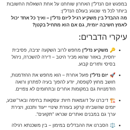
במפגש זום הנדל"ן האחרון שוחחנו על אחת השאלות החשובות
ביותר לכל מי שנוגע בעולם הנדל"ן:
מה ההבדל בין משקיע רגיל ליזם נדל"ן – ואיך כל אחד יכול
לאמץ חשיבה יזמית, גם אם הוא מתחיל בקטן?
עיקרי הדברים:
🔑
משקיע נדל"ן
מחפש לרוב השקעה יציבה, פסיבית
יחסית, באזור שהוא מכיר היטב – דירה להשכרה, ניהול
בסיסי ותזרים קבוע.
🚀
יזם נדל"ן
פועל אחרת – הוא מחפש את ההזדמנות,
חושב מחוץ לקופסה, יודע להפוך בעיה לפתרון ורואה
הזדמנויות גם במקומות אחרים ובתחומים לא צפויים.
🏗️ דיברנו על דוגמאות חיות: עסקאות בחיפה ובאר־שבע,
יזמים שהשביחו קרקע בעזרת שינויי ייעוד ותכנון, ויצירת
ערך גם במבנים ואתרים שנראו "תקועים".
⚖️ הסברנו את ההבדלים במימון – בין משכנתא רגילה