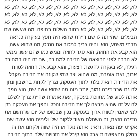
לא, לא, לא, לא, לא, לא, לא, לא, לא, לא, לא, לא, לא, לא, לא, לא,
לא, לא, לא, לא, לא, לא, לא, לא, לא, לא, לא, לא, לא, לא, לא, לא,
לא, לא, לא, לא, לא, לא, לא, לא, לא, לא, לא, לא, לא, לא, לא, לא,
לא, לא, לא, לא, לא, לא, לא רחוב השלום בחיפה. מה שעשה שם
הבעלים, שהייתה לו שם דיירת שהוא היה חפץ בעיקרה כנראה
תרתי משמע, הוא, והיה צריך למכור את הנכס, מה שהוא עשה,
הוא קבע את החוזה, הוא סגר לחוזה וממש כמו שהם עשו, ממש
לא הרבה לפני ההוצאה של הדירה למחירה, שם זה היה במחירה
רגילה, לא בעקרה להגשת הצעות, והוא קבע את החוזה לטווח
ארוך, זאת אומרת, מה שהוא יצר שמי שקונה את הדירה מקבל
את הדיירת הזאת בלתי לתוך העסקה, וצריך לקחת בחשבון ונתן
לה גם שכר דירה נמוך, יותר מזה מה שהוא עשה שם, הוא הפך
אותה לסוג של מתווכת בעסקה, זאת אומרת שהיית צריך לשלם
לה על זה שהיא מראה לך את הדירה והכל, והפך את העסקה רק
למי שאמין לטווח ארוך בעסקה, נכון שבסופו של יום שרחשנו את
הדירה הזאת, זה השתלם מאוד ללקוח שלי ולימים הוא עשה שם
אקזיט יפה מאוד, וראינו אותה נולד אז היה שווה ולקחנו את זה
כחלק מהאפשרות אבל הוא קיבל את הזכויות שלה בתוך הדירה