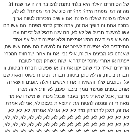
של הסוחרים האלה היא בלתי ניתנת להציבה ויהיה עד שנת 31
מה זה דמי מפתח הזה? מה? זה סוג של דמי מפתח? לא לא,
שאלה מצוינת שאלה מצוינת, אם עושים הזכירות לטווח ארוך
במכה אחת זה הופך את זה, אתה צודק לדמי מפתח, הם עשו הם
עשו למעשה תרגיל של לא לא, הם עשו תרגיל של זכירות עם
חמש אופציות עם חמש אופציות וללא אפשרות של אף אחד
מהצדדים ללא אפשרות לעצור את זה למעשה מה שהם עשו שם,
שאנחנו לא מבינים את זה, אולי נבין את זה אחרי שהחוזה המכרז
ייפתח או אחרי שהכל יסתדר או שזה משחק מכור לטובת
הדיירים האלה כדי שהם יקנו את זה, או שפשוט חברת הביטוח, זו
חברת ביטוח, זה לא סוכן ביטוח, חברת הביטוח פשוט דואגת שם
על הסוכנים שלה והשאירה את האנשים האלה מוגנים והשאירה
אותם בפנים שמעתי ממך בעבר פעם, לא יודע איזה מכרז
מדובר, אבל שמעתי ממך בעבר שבכל מכרז יש מישהו שעומד
מאחורי זה ומנסה להטות את התוצאות בעצם לא, אני לא אמרת
את זה, תלכן להתרחק מזה לא, לא, אני לא אמרתי, לא, לא, לא,
לא, לא, לא, לא, לא, לא, לא, לא, לא, לא, לא, לא, לא, לא, לא, לא,
לא, לא, לא, לא, לא, לא, לא, לא, לא, לא, לא, לא, לא, לא, לא, לא,
לא, לא, לא, לא, לא, לא, לא, לא, לא, לא, לא, לא, לא, לא, לא, לא,