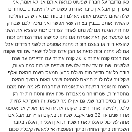
כאן מדובר על חברה שפשוט כנראה אותם אני לא אומר, אני
מעריך כן אבל אין סיבה אחרת, פשוט יש לה אינטרס בסוחרים
שלה שהם מייצגים אותה מעולם הביטוח וכנראה שהם החליטו
להשאיר אותם בבניין בצורה שאי אפשר ואני מזכיר לכם שבחוק
סחירות הוגנת אם לא נתנו לאחד הצדדים זכות להוציא את השני
אז למעשה אין, זאת אומרת אם נתנו למישהו אחד הצדדים זכות
להוציא דייר אז בעצם הזכות ניתנת אוטומטית לשני הצדדים אבל
אם לא ניתנה זכות כזאת אז הבן אדם יכול להישאר שם ומי שקונה
את הנכס קונה את זה as is קונה את זה עם הדיירים עד שנת
שלושים ושתיים עד שנת שלושים ושתיים יש בזה כמה בעיות,
קודם כל אם הדייר הזה משלם כבar חמאס רשנה חמאס ואלף
שקל וזה עלה לו מ חמאס לחמאס ושבע מאות במשך חמאס
רשנה זה אומר דרשנת זאת אומרת שהחברה לא מרוויחה ממנו
מהסחירות, שמרוויחה ממעבודה שלה איתו והסחירות זה רק
לצורך בסיס דבר שני, גם אין לו מה לצאת, זה הופך לא להיות
כלכלי, למישהו אחר חיצוני שקונה את זה ואומר אוקיי, אני אספוג
את השנים עד 32 ואני אקבל שכירות במקום הדיירים, אבל אם
אתה לא יכול להעלות את השכירות ואין העלייה, העלה בגובה
השכירות בתוך החוזה ובתוך האופציה אז למעשה קיבלת סכום