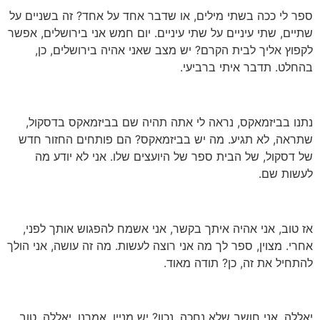
ספר לי ככה בשתי מילים, או שדבר אחד על אחד? זה בשניים על
שתיים, שתי עיניים על שתי עיניים. יום חמש אני בירושלים, אפשר
לקפוץ אליך לבית הקרם? יש מצב שאני אהיה בירושלים, כן,
בהחלט. תדבר איתי ברביעי.
נתנו בביזמאקס, נראה לי אתה תהיה שם בביזמאקס בדסקול,
שתראה, לא תגיע. מה יש בביזמאקס? הם פותחים החזור חדש
של דסקול, של הבית ספר של היועצים שלו. אני לא יודע מה
לעשות שם.
אז טוב, אני אהיה איתך בקשר, אני אשמח להפגוש אותך לפני,
אחרי. מצוין, ספר לך מה אני רוצה לעשות. מה זה עושה, אני הולך
להתחיל את זה, כן? תודה מאוד.
יאללה, אני חושב שלא נחכה, נכון? יש מניין, אמרנו. יאללה. טוב,