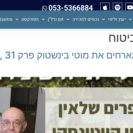
053-5366884
יעוץ וליווי
נכסים למכירה
זום נדל"ן
הפודקסט
מחשבון
יטוח
תמיר 