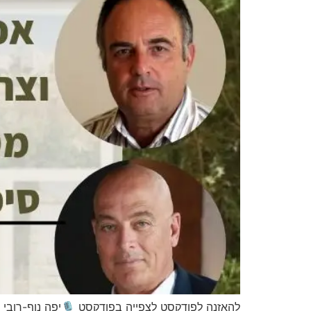
להאזנה לפודקסט לצפייה בפודקסט 🎙️יפה נוף-רובי 