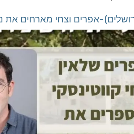
רושלים)-אפרים וצחי מארחים את נדב