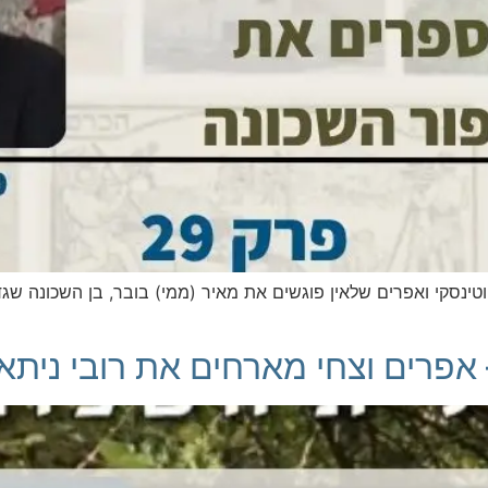
טינסקי ואפרים שלאין פוגשים את מאיר (ממי) בובר, בן השכונה ש
אפרים וצחי מארחים את רובי ניתאי 