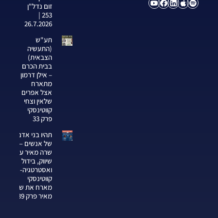
זום נדל"ן
253 |
26.7.2026
תע"ש
(התעשיה
הצבאית)
בבית הכרם
– אילן דרמון
מתארח
אצל אפרים
שלאין וצחי
קווטינסקי
פרק 33
תהיו בני אדם
של אנשים —
שרה מאיר על
שיווק, בידול
ואסטרטגיה-צחי
קווטינסקי
מארח את שרה
מאיר פרק 339