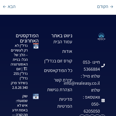
→
הקודם
הבא
←
ניווט באתר
הפודקסטים
האחרונים
עמוד הבית
נדל"ן לא
רק לעשירים
אודות
– הלב של
הכל: בניית
קורס זום בנדל"ן
חייגו 053-
האסטרטגיה
5366884
🏗️ | זום
כל הפודקאסטים
נדל"ן 255
שלחו מייל :
נדל"ן
יצירת קשר
info@realeasy.co.il
בשידור פרק
340 2.8.26
הצהרת נגישות
שלחו
שוק
וואטסאפ :
מדיניות
שמועתי:
050-
איש לא
הפרטיות
באמת יודע
6205050
מה קורה —