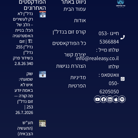
ניווט באתר
הפודקסטים
האחרונים
עמוד הבית
נדל"ן לא
רק לעשירים
אודות
– הלב של
הכל: בניית
קורס זום בנדל"ן
חייגו 053-
האסטרטגיה
5366884
🏗️ | זום
כל הפודקאסטים
נדל"ן 255
שלחו מייל :
נדל"ן
יצירת קשר
info@realeasy.co.il
בשידור פרק
340 2.8.26
הצהרת נגישות
שלחו
שוק
וואטסאפ :
מדיניות
שמועתי:
050-
איש לא
הפרטיות
באמת יודע
6205050
מה קורה —
זום נדל"ן
253 |
26.7.2026
תע"ש
(התעשיה
הצבאית)