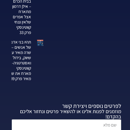
בבית הכרם
– אילן דרמון
מתארח
אצל אפרים
שלאין וצחי
קווטינסקי
פרק 33
תהיו בני אדם
של אנשים —
שרה מאיר על
שיווק, בידול
ואסטרטגיה-צחי
קווטינסקי
מארח את שרה
מאיר פרק 339
לפרטים נוספים ויצירת קשר
מוזמנים לפנות אלינו או להשאיר פרטים ונחזור אליכם
בהקדם!