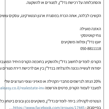
והסתכלותה על רכישת נדל"ן, למגורים או להשקעה.
הקשיבו לבלהה, אותה הכרת במסגרת ארגון הנטוורקינג, עסקים עושים עסקים ( z
האזנה מועילה
צחי קווטינסקי
יועץ נדל"ן ומלווה משקיעים
050-8811118
הקורס: לומדים לחשוב נדל"ן ולהשקיע בחוכמה הקורס היחיד המועבר 
יסודות לעשייה נכונה ולהצלחה בנדל"ן בין אם לרכישת דירת מגורים 
20% הנחה לנרשמים מחברי הקהילה או מאזיני וצופי הערוצים שלי
למעבר לעמוד הקורס, פרטים והרשמה
aleasy.co.il/realestate-inv…
הצטרפו לקהילה: ביחד-לומדים נדל"ן, משקיעים נכון ובונים ביטחון כלכ
בפייסבוק :
https://www.facebook.com/groups/17445…