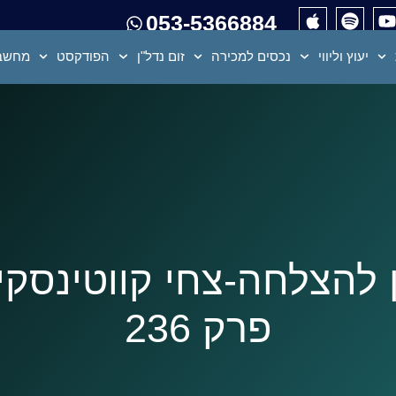
053-5366884
יעוץ וליווי
נכסים למכירה
זום נדל"ן
הפודקסט
מחשבו
 להצלחה-צחי קווטינסק
פרק 236