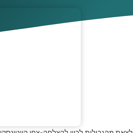
לצאת מהגבולות לכוון להצלחה-צחי קווטינסקי מ