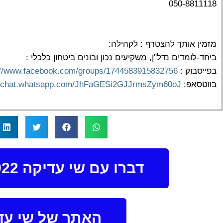
050-8811118
מזמין אותך להצטרף : לקהילה:
ביחד-לומדים נדל"ן, משקיעים נכון ובונים ביטחון כלכלי :
בפייסבוק :
://www.facebook.com/groups/1744583915832756
בווטסאפ:
//chat.whatsapp.com/JhFaGESi2GJJrmsZym60oJ
דברו עם שי עדיקה 052-4299922
האתר של שי עד