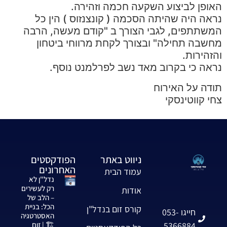
האופן לביצוע השקעה חכמה וזהירה.
נראה היה שהיתה הסכמה ( קונצנזוס ) הין כל
המשתתפים, לגבי הצורך ב "קודם מעשה, הרבה
מחשבה תחילה" ובצורך לקחת מרווחי ביטחון
והזהירות.
נראה כי בקרוב מאד נשב לפרלמנט נוסף.
תודה על האירוח
צחי קווטינסקי
ניווט באתר
הפודקסטים
האחרונים
עמוד הבית
נדל"ן לא
רק לעשירים
אודות
– הלב של
הכל: בניית
קורס זום בנדל"ן
חייגו 053-
האסטרטגיה
5366884
🏗️ | זום