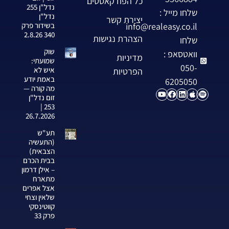
כל הפודקאסטים
נדל"ן 255
שלחו מייל :
נדל"ן
יצירת קשר
info@realeasy.co.il
בשידור פרק
340 2.8.26
הצהרת נגישות
שלחו
שוק
וואטסאפ :
מדיניות
שמועתי:
050-
איש לא
הפרטיות
באמת יודע
6205050
מה קורה —
זום נדל"ן
253 |
26.7.2026
תע"ש
(התעשיה
הצבאית)
בבית הכרם
– אילן דרמון
מתארח
אצל אפרים
שלאין וצחי
קווטינסקי
פרק 33