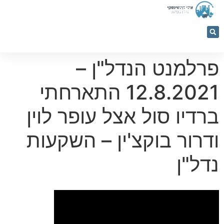
053-
5366884
פרלמנט הנדל"ן –
12.8.2021 התארחתי
ברדיו סול אצל עופר לוין
ודרור בוקצ'ין – השקעות
נדל"ן