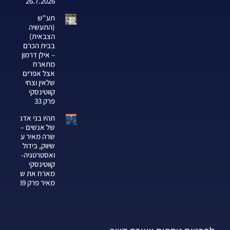
26.7.2026
תע"ש
(התעשיה
הצבאית)
בבית הכרם
– אילן דרמון
מתארח
אצל אפרים
שלאין וצחי
קווטינסקי
פרק 33
תהיו בני אדם
של אנשים —
שרה מאיר על
שיווק, בידול
ואסטרטגיה-צחי
קווטינסקי
מארח את שרה
מאיר פרק 339