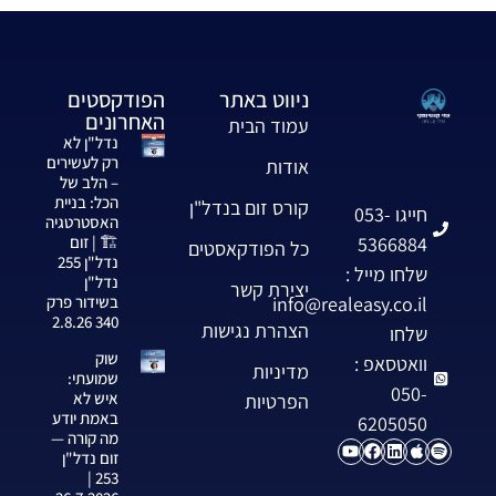
ניווט באתר
הפודקסטים
האחרונים
עמוד הבית
נדל"ן לא
רק לעשירים
אודות
– הלב של
הכל: בניית
קורס זום בנדל"ן
חייגו 053-
האסטרטגיה
5366884
🏗️ | זום
כל הפודקאסטים
נדל"ן 255
שלחו מייל :
נדל"ן
יצירת קשר
info@realeasy.co.il
בשידור פרק
340 2.8.26
הצהרת נגישות
שלחו
שוק
וואטסאפ :
מדיניות
שמועתי:
050-
איש לא
הפרטיות
באמת יודע
6205050
מה קורה —
זום נדל"ן
253 |