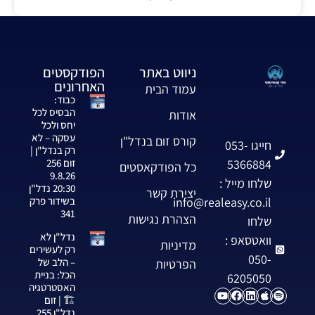
ניווט באתר
הפודקסטים
האחרונים
עמוד הבית
כבוד:
הבסיס לכל
אודות
יחס ולכל
עסקה – לא
קורס זום בנדל"ן
חייגו 053-
רק בנדל"ן |
5366884
זום 256
כל הפודקאסטים
9.8.26
שלחו מייל :
20:30 נדל"ן
יצירת קשר
info@realeasy.co.il
בשידור פרק
341
הצהרת נגישות
שלחו
נדל"ן לא
וואטסאפ :
מדיניות
רק לעשירים
050-
– הלב של
הפרטיות
הכל: בניית
6205050
האסטרטגיה
🏗️ | זום
נדל"ן 255