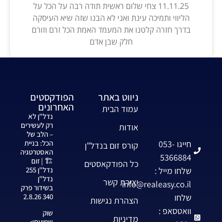
11.11.25 צחי שלום ראשית תודה רבה על הכל על
הליווי ותמיכה עינת ואני לא הבנו שזה שיא העיסקה
בדרך חזרה קלטנו את המעמד האמת הכל זרם וזורם
חלק שבן אדם
ניווט באתר
הפודקסטים
האחרונים
עמוד הבית
נדל"ן לא
רק לעשירים
אודות
– הלב של
חייגו 053-
הכל: בניית
קורס זום בנדל"ן
האסטרטגיה
5366884
🏗️ | זום
כל הפודקאסטים
שלחו מייל :
נדל"ן 255
נדל"ן
יצירת קשר
info@realeasy.co.il
בשידור פרק
שלחו
340 2.8.26
הצהרת נגישות
וואטסאפ :
שוק
מדיניות
שמועתי: