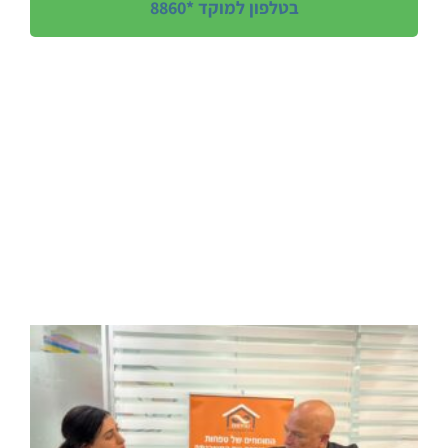
בטלפון למוקד *8860