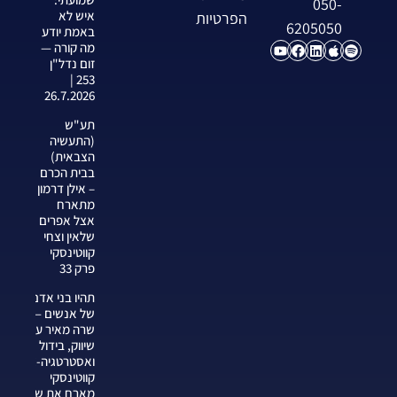
050-
איש לא
הפרטיות
6205050
באמת יודע
מה קורה —
זום נדל"ן
253 |
26.7.2026
תע"ש
(התעשיה
הצבאית)
בבית הכרם
– אילן דרמון
מתארח
אצל אפרים
שלאין וצחי
קווטינסקי
פרק 33
תהיו בני אדם
של אנשים —
שרה מאיר על
שיווק, בידול
ואסטרטגיה-צחי
קווטינסקי
מארח את שרה