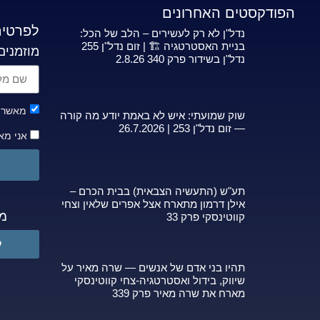
הפודקסטים האחרונים
לפרטים
נדל"ן לא רק לעשירים – הלב של הכל:
בניית האסטרטגיה 🏗️ | זום נדל"ן 255
מוזמנים
נדל"ן בשידור פרק 340 2.8.26
מאשר ק
שוק שמועתי: איש לא באמת יודע מה קורה
— זום נדל"ן 253 | 26.7.2026
אני מא
תע"ש (התעשיה הצבאית) בבית הכרם –
אילן דרמון מתארח אצל אפרים שלאין וצחי
מפ
קווטינסקי פרק 33
ל
תהיו בני אדם של אנשים — שרה מאיר על
שיווק, בידול ואסטרטגיה-צחי קווטינסקי
מארח את שרה מאיר פרק 339