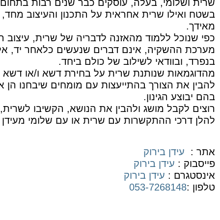
שרית ושלומי, בעלה, עוסקים כבר שנים רבות בתחום,
בשטח ואילו שרית אחראית על התכנון והעיצוב מחד, ו
מאידך.
כפי שנוכל ללמוד מהאזנה לדבריה של שרית, עיצוב ה
מערכת ההשקיה, אינם דברים שנעשים כלאחר יד, א
בנפרד, ובוודאי לשילוב של כולם ביחד.
מהדוגמאות שנותנת שרית על בחירת דשא ו/או דשא סינ
להבין את הצורך בהתייעצות עם מומחים שיבחנו הן א
בהם יבוצע הגינון.
רוצים לקבל מושג ולהבין את הנושא, הקשיבו לשרית, 
להלן דרכי ההתקשרות עם שרית או עם שלומי מעידן י
אתר :
עידן בירוק
פייסבוק :
עידן בירוק
אינסטגרם :
עידן בירוק
טלפון :
053-7268148