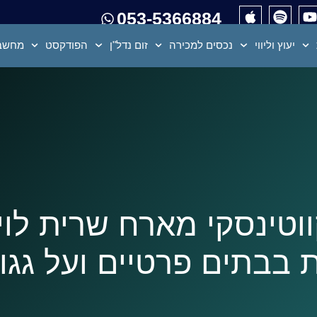
053-5366884
יעוץ וליווי
נכסים למכירה
זום נדל"ן
הפודקסט
מחשבו
7-צחי קווטינסקי מארח שרית ל
ת בבתים פרטיים ועל גגו