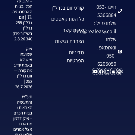
– הלב של
חייגו 053-
הכל: בניית
קורס זום בנדל"ן
האסטרטגיה
5366884
🏗️ | זום
כל הפודקאסטים
שלחו מייל :
נדל"ן 255
נדל"ן
יצירת קשר
info@realeasy.co.il
בשידור פרק
שלחו
340 2.8.26
הצהרת נגישות
וואטסאפ :
שוק
מדיניות
שמועתי:
050-
איש לא
הפרטיות
6205050
באמת יודע
מה קורה —
זום נדל"ן
253 |
26.7.2026
תע"ש
(התעשיה
הצבאית)
בבית הכרם
– אילן דרמון
מתארח
אצל אפרים
שלאין וצחי