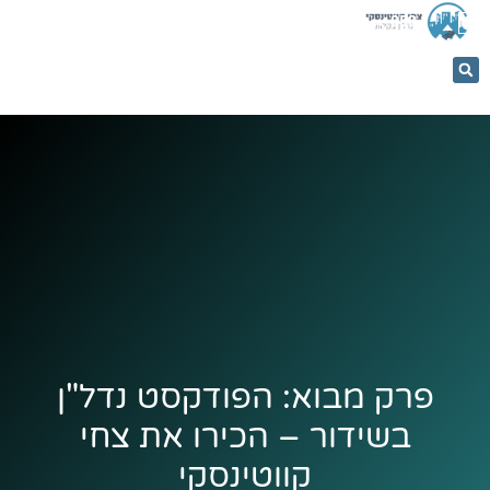
053-
5366884
פרק מבוא: הפודקסט נדל"ן
בשידור – הכירו את צחי
קווטינסקי