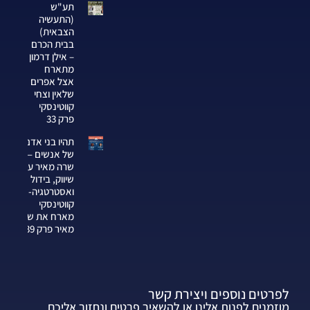
תע"ש
(התעשיה
הצבאית)
בבית הכרם
– אילן דרמון
מתארח
אצל אפרים
שלאין וצחי
קווטינסקי
פרק 33
תהיו בני אדם
של אנשים —
שרה מאיר על
שיווק, בידול
ואסטרטגיה-צחי
קווטינסקי
מארח את שרה
מאיר פרק 339
לפרטים נוספים ויצירת קשר
מוזמנים לפנות אלינו או להשאיר פרטים ונחזור אליכם