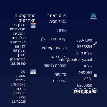
ניווט באתר
הפודקסטים
האחרונים
עמוד הבית
נדל"ן לא
רק לעשירים
אודות
– הלב של
הכל: בניית
קורס זום בנדל"ן
חייגו 053-
האסטרטגיה
5366884
🏗️ | זום
כל הפודקאסטים
נדל"ן 255
שלחו מייל :
נדל"ן
יצירת קשר
info@realeasy.co.il
בשידור פרק
340 2.8.26
הצהרת נגישות
שלחו
שוק
וואטסאפ :
מדיניות
שמועתי:
050-
איש לא
הפרטיות
באמת יודע
6205050
מה קורה —
זום נדל"ן
253 |
26.7.2026