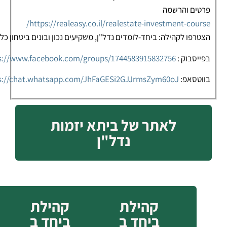
פרטים והרשמה
https://realeasy.co.il/realestate-investment-course/
הצטרפו לקהילה: ביחד-לומדים נדל"ן, משקיעים נכון ובונים ביטחון כלכ
בפייסבוק :
s://www.facebook.com/groups/1744583915832756
בווטסאפ:
s://chat.whatsapp.com/JhFaGESi2GJJrmsZym60oJ
לאתר של ביתא יזמות
נדל"ן
קהילת
קהילת
ביחד ב
ביחד ב