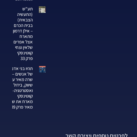
תע"ש
(התעשיה
הצבאית)
בבית הכרם
– אילן דרמון
מתארח
אצל אפרים
שלאין וצחי
קווטינסקי
פרק 33
תהיו בני אדם
של אנשים —
שרה מאיר על
שיווק, בידול
ואסטרטגיה-צחי
קווטינסקי
מארח את שרה
מאיר פרק 339
לפרטים נוספים ויצירת קשר