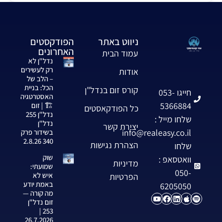
ניווט באתר
הפודקסטים
האחרונים
עמוד הבית
נדל"ן לא
רק לעשירים
אודות
– הלב של
הכל: בניית
קורס זום בנדל"ן
חייגו 053-
האסטרטגיה
5366884
🏗️ | זום
כל הפודקאסטים
נדל"ן 255
שלחו מייל :
נדל"ן
יצירת קשר
info@realeasy.co.il
בשידור פרק
340 2.8.26
הצהרת נגישות
שלחו
שוק
וואטסאפ :
מדיניות
שמועתי:
050-
איש לא
הפרטיות
באמת יודע
6205050
מה קורה —
זום נדל"ן
253 |
26.7.2026