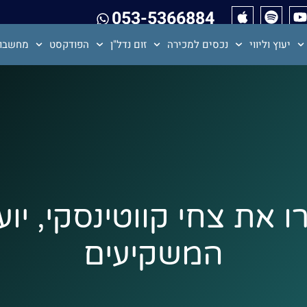
053-5366884
יעוץ וליווי
נכסים למכירה
זום נדל"ן
הפודקסט
מחשבון
– הכירו את צחי קווטינסקי, י
המשקיעים