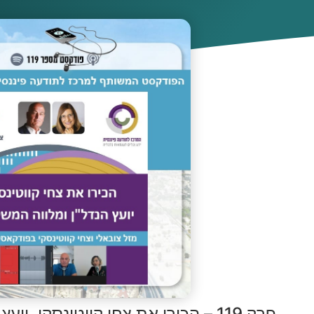
פרק 119 – הכירו את צחי קווטינסקי, יועץ הנדל"ן ומלווה המשקיעים