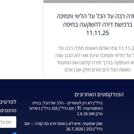
דה רבה על הכל על הליווי ותמיכה
ברכישת דירה להשקעה בחיפה
11.11.25
11.11.25 צחי שלום ראשית תודה רבה על
 על הליווי ותמיכה עינת ואני לא הבנו שזה
א העיסקה בדרך חזרה קלטנו את המעמד
האמת הכל זרם וזורם חלק שבן אדם
הפודקסטים האחרונים
לפרטים 
נדל"ן לא רק לעשירים – הלב של הכל: בניית
האסטרטגיה 🏗️ | זום נדל"ן 255 נדל"ן בשידור
מוזמנים 
פרק 340 2.8.26
שוק שמועתי: איש לא באמת יודע מה קורה — זום
נדל"ן 253 | 26.7.2026