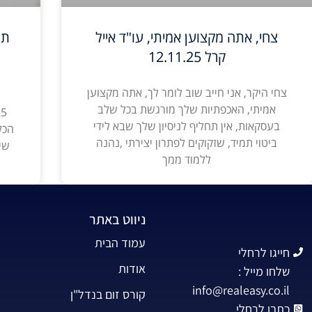
צחי, אתה מקצוען אמיתי, עו"ד אייל
תו
קרל 12.11.25
צחי היקר, אני חייב שוב לומר לך, אתה מקצוען
אמיתי, האכפתיות שלך מורגשת בכל שלב
בעסקאות, אין תחליף לניסיון שלך שבא לידי
הכל
ביטוי תמיד, שזקוקים לפתרון יצירתי ,נהנה
שי
ללמוד ממך
ניווט באתר
עמוד הבית
חייגו לרחלי
אודות
שלחו מייל :
info@realeasy.co.il
קורס זום בנדל"ן
כתבו לרחלי