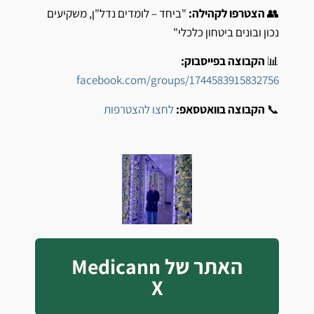
👥
הצטרפו לקהילה:
"ביחד – לומדים נדל"ן, משקיעים
נכון ובונים ביטחון כלכלי"
📊
הקבוצה בפייסבוק:
facebook.com/groups/1744583915832756
📞
הקבוצה בוואטסאפ:
לחצו להצטרפות
האתר של Medicann
X