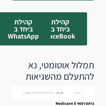
קהילת
קהילת
ביחד ב
ביחד ב
WhatsApp
FaceBook
תמלול אוטומטי, נא
להתעלם מהשגיאות
01:29
Pause
Mute
Settings
גראס רפואי Medicann X