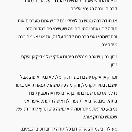
הפלא החדש שעוזר לאנשים להתגבר על הרבה מאוד
דברים, וככה הגעתי אליכם.
אז תודה רבה ממש גם לויטלי וגם לך שאתם מערכים אותי.
תודה לך. ואחרי הסיור היפה שעשיתי פה במקום הזה,
והתרשמתי ואני כבר מת לדבר על זה, אז אני אשמח ככה
מיתר יגר.
נכון. נכון, שאתה מנהלת פיתוח עסקי של מדיקאן איקס.
נכון.
ומדיקאן איקס יושבת בטירת קרמל, לא נגיד איפה, אבל
יושבת בטירת קרמל, והקימה פה משהו לתפארת. אני בתור
נדלניסט מתרשם ובתור בן אדם שרואה ומבין קצת
בתהליכים. אז בואי תספרי לנו איפה הגעתי, איפה אני
נמצא, מי זאת מיתר ומה היא עושה פה, ונרוץ לתוך הנושא
שממש מרתק אותי.
מעולה, בשמחה. אז קודם כל תודה לך וברוכים הבאים.