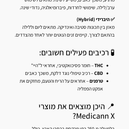
ערב/לילה. שימושי לחרדות, פיברומיאלגיה, נדודי שינה.
✅ היברידי (Hybrid)
מאזן בין תכונות סטיבה ואינדיקה. מתאים ליום וללילה
בהתאם לצורך. קיימים זנים הנוטים יותר לאחד מהצדדים.
🧪 רכיבים פעילים חשובים:
THC
– חומר פסיכואקטיבי, אחראי ל"היי"
CBD
– רכיב טיפולי נוגד דלקת, משכך כאבים
טרפנים
– אחראים על הריח והטעם, מחזקים את
אפקט הפמליה
📍 היכן מוצאים את מוצרי
Medicann X?
בלמעלה מ-250 בתי מרקחת ברחבי הארץ, כולל