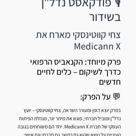
🎙️ פודקאסט נדל"ן
בשידור
צחי קווטינסקי מארח את
Medicann X
פרק מיוחד: הקנאביס הרפואי
כדרך לשיקום – כלים לחיים
חדשים
💬 על הפרק:
בפרק יוצא דופן ומעורר השראה, צחי קווטינסקי – יועץ
נדל"ן ומוביל חברתי, פוגש את מיתר יגר, מנהלת הפיתוח
העסקי של חברת Medicann X. יחד הם משוחחים בגובה
העיניים על נושא שהוא גם רפואי, גם חברתי וגם אישי: