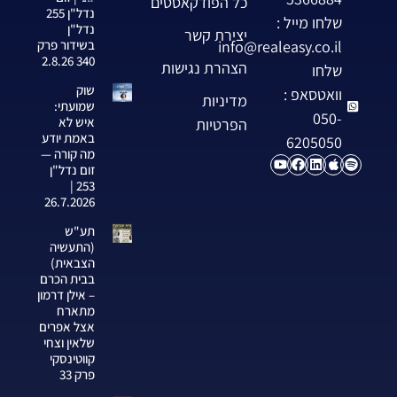
כל הפודקאסטים
נדל"ן 255
שלחו מייל :
נדל"ן
יצירת קשר
info@realeasy.co.il
בשידור פרק
340 2.8.26
הצהרת נגישות
שלחו
שוק
וואטסאפ :
מדיניות
שמועתי:
050-
איש לא
הפרטיות
באמת יודע
6205050
מה קורה —
זום נדל"ן
253 |
26.7.2026
תע"ש
(התעשיה
הצבאית)
בבית הכרם
– אילן דרמון
מתארח
אצל אפרים
שלאין וצחי
קווטינסקי
פרק 33