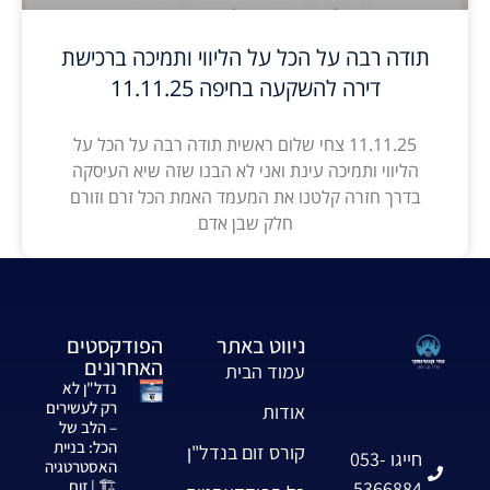
תודה רבה על הכל על הליווי ותמיכה ברכישת
דירה להשקעה בחיפה 11.11.25
11.11.25 צחי שלום ראשית תודה רבה על הכל על
הליווי ותמיכה עינת ואני לא הבנו שזה שיא העיסקה
בדרך חזרה קלטנו את המעמד האמת הכל זרם וזורם
חלק שבן אדם
ניווט באתר
הפודקסטים
האחרונים
עמוד הבית
נדל"ן לא
רק לעשירים
אודות
– הלב של
הכל: בניית
קורס זום בנדל"ן
חייגו 053-
האסטרטגיה
5366884
🏗️ | זום