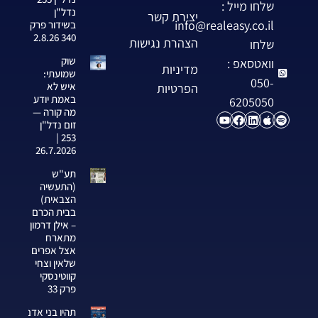
שלחו מייל :
נדל"ן
יצירת קשר
info@realeasy.co.il
בשידור פרק
340 2.8.26
הצהרת נגישות
שלחו
שוק
וואטסאפ :
מדיניות
שמועתי:
050-
איש לא
הפרטיות
באמת יודע
6205050
מה קורה —
זום נדל"ן
253 |
26.7.2026
תע"ש
(התעשיה
הצבאית)
בבית הכרם
– אילן דרמון
מתארח
אצל אפרים
שלאין וצחי
קווטינסקי
פרק 33
תהיו בני אדם