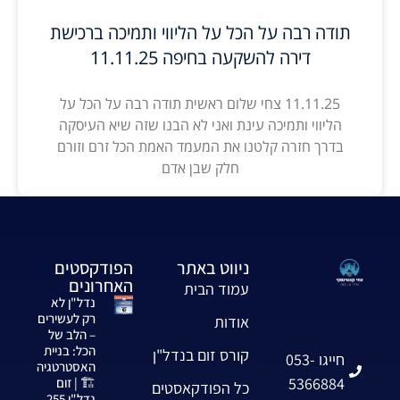
תודה רבה על הכל על הליווי ותמיכה ברכישת
דירה להשקעה בחיפה 11.11.25
11.11.25 צחי שלום ראשית תודה רבה על הכל על
הליווי ותמיכה עינת ואני לא הבנו שזה שיא העיסקה
בדרך חזרה קלטנו את המעמד האמת הכל זרם וזורם
חלק שבן אדם
ניווט באתר
הפודקסטים
האחרונים
עמוד הבית
נדל"ן לא
רק לעשירים
אודות
– הלב של
הכל: בניית
קורס זום בנדל"ן
חייגו 053-
האסטרטגיה
5366884
🏗️ | זום
כל הפודקאסטים
נדל"ן 255