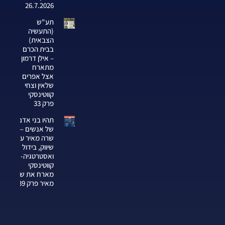
26.7.2026
תע"ש
(התעשיה
הצבאית)
בבית הכרם
– אילן דרמון
מתארח
אצל אפרים
שלאין וצחי
קווטינסקי
פרק 33
תהיו בני אדם
של אנשים —
שרה מאיר על
שיווק, בידול
ואסטרטגיה-צחי
קווטינסקי
מארח את שרה
מאיר פרק 339