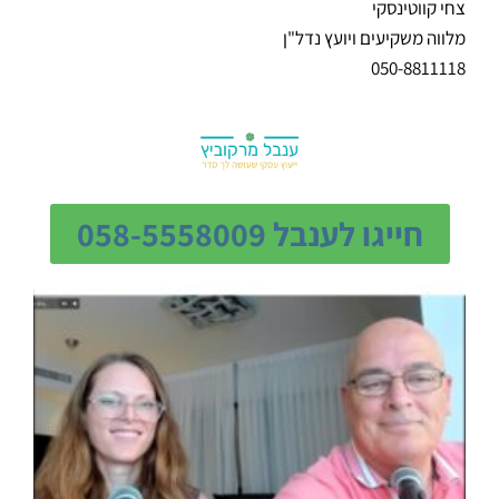
צחי קווטינסקי
מלווה משקיעים ויועץ נדל"ן
050-8811118
חייגו לענבל 058-5558009