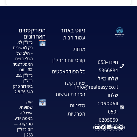
ניווט באתר
הפודקסטים
האחרונים
עמוד הבית
נדל"ן לא
רק לעשירים
אודות
– הלב של
הכל: בניית
קורס זום בנדל"ן
חייגו 053-
האסטרטגיה
5366884
🏗️ | זום
כל הפודקאסטים
נדל"ן 255
שלחו מייל :
נדל"ן
יצירת קשר
info@realeasy.co.il
בשידור פרק
340 2.8.26
הצהרת נגישות
שלחו
שוק
וואטסאפ :
מדיניות
שמועתי:
050-
איש לא
הפרטיות
באמת יודע
6205050
מה קורה —
זום נדל"ן
253 |