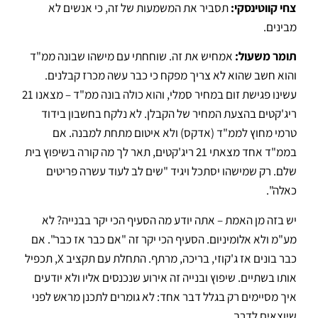
צחי קווטינסקי:
תסביר את המשמעות של זה, כי אנשים לא
מבינים
.
תומר משעול:
אמחיש את זה.
שוחחתי עם מישהו שבונה ממ"ד
והוא חשב שהוא לא צריך מפקח כי כבר עשה מכרז קבלנים
.
עשינו פגישת זום במחיר סמלי, והוא כולה בונה ממ"ד – מצאנו 21
ריג'קטים בהצעת המחיר של הקבלן
.
לא נלקח בחשבון בידוד
טרמי מחוץ לממ"ד (אדקס) ולא איטום מתחת למבנה
.
אם
בממ"ד אחד מצאתי 21 ריג'קטים, תאר לך מה קורה בשיפוץ בית
שלם
.
רק שמישהו יסתכל ויגיד "שים לב לעוד עשרה פריטים
כאלה"
.
יש בזה מן האמת – אתה יודע מה הסעיף הכי יקר בבנייה?
לא
מע"מ ולא אלומיניום
.
הסעיף הכי יקר זה "אם כבר אז כבר"
. אם
כבר בונים אז ג'קוזי, בריכה, מרתף.
התחלת עם תקציב X, תכפיל
אותו בשתיים
.
שיפוץ ובנייה זה אירוע שנכנסים אליו ולא יודעים
איך מסיימים רק בגלל דבר אחד: לא גומרים לתכנן מראש לפני
שיוצאים לדרך
.