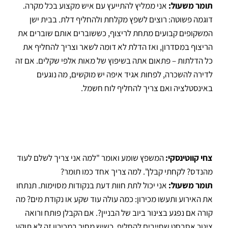
תומר משעול:
אני ממליץ להתייעץ עם איש מקצוע בכל מקרה
.
דוגמה פשוטה: רוצים לשפץ מקלחת ולהחליף דלת.
בבית ישן
המשקופים קבועים מתחת לריצוף, כששוברים אותם שוברים את
הריצוף במסדרון, ואז הדלת לא דומה לשאר וצריך להחליף את
כל הדלתות – פתאום אתה בשיפוץ של מאות אלפי שקלים
.
אם זה
לדירה להשכרה, לפחות אגיד איפה יש מוקשים, מה נוגעים
באינסטלציה ואם צריך להחליף לוח חשמל
.
צחי קווטינסקי:
המשפץ שומע ואומר "למה אני צריך לשלם לעוד
מהנדס? לקחתי קבלן"
.
למה צריך אחד כמו תומר?
תומר משעול:
אני יכול לתת חוות דעת בנקודות מסוימות. תנתחו
את האירוע ותעשו מכירון: כמה עולה עוד שקע או נקודת מים?
מה
קורה אם נפגע בצינור ביוב של הבניין?
.
אם הקבלן פותח ורואה
צינור אסבסט שחייבים להחליף, כשיש מחיר במכירון זה לא תוקע