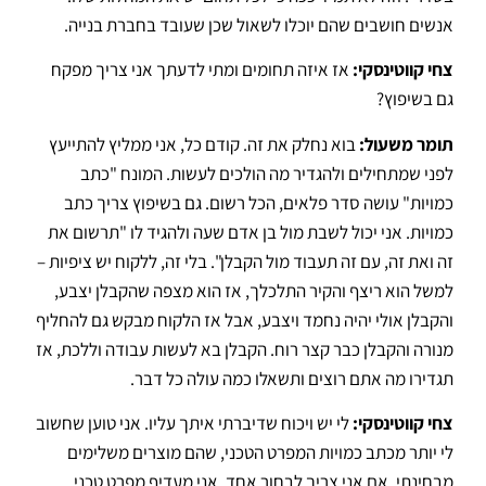
אנשים חושבים שהם יוכלו לשאול שכן שעובד בחברת בנייה
.
צחי קווטינסקי:
אז איזה תחומים ומתי לדעתך אני צריך מפקח
גם בשיפוץ?
תומר משעול:
בוא נחלק את זה.
קודם כל, אני ממליץ להתייעץ
לפני שמתחילים ולהגדיר מה הולכים לעשות
.
המונח "כתב
כמויות" עושה סדר פלאים, הכל רשום
. גם בשיפוץ צריך כתב
כמויות.
אני יכול לשבת מול בן אדם שעה ולהגיד לו "תרשום את
זה ואת זה, עם זה תעבוד מול הקבלן"
.
בלי זה, ללקוח יש ציפיות –
למשל הוא ריצף והקיר התלכלך, אז הוא מצפה שהקבלן יצבע,
והקבלן אולי יהיה נחמד ויצבע, אבל אז הלקוח מבקש גם להחליף
מנורה והקבלן כבר קצר רוח
.
הקבלן בא לעשות עבודה וללכת, אז
תגדירו מה אתם רוצים ותשאלו כמה עולה כל דבר
.
צחי קווטינסקי:
לי יש ויכוח שדיברתי איתך עליו.
אני טוען שחשוב
לי יותר מכתב כמויות המפרט הטכני, שהם מוצרים משלימים
מבחינתי
. אם אני צריך לבחור אחד, אני מעדיף מפרט טכני.