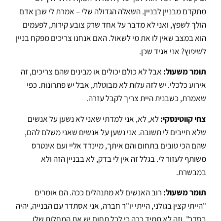
מתקדם מבניין לבניין.
השאלה הגדולה שלי – אמרת לי שבן אדם
הולך לשפץ, ואני לא מדבר על אחד שרק צובע קירות, לפעמים
הוא במצב שאין לו את מי לשאול
. האם אנחנו צריכים מפקח בניין
לשיפוץ?
אני אגיד שכן
.
תומר משעול:
אבל לא כולם יכולים או מבינים שהם צריכים, זה
אירוע כלכלי
.
יש לזה עלות לא מבוטלת, אבל יש פתרונות
.
כפי
שאמרת, כשבנית היית צריך לקבל עזרה
.
צחי קווטינסקי:
לא, לא, אני למדתי שאני לא נשען על אנשים
שלא חייבים לי תשובה
. אני נשען על אנשים שאני משלם להם,
שהם הכי טובים בתחום והם איתך, מיינדד אליי ועם אינטרס
משותף לעזור לי.
בגלל זה אין לי בדק, לא בבניין הזה ולא
במבשרת
.
תומר משעול:
רוב האנשים לא מתנהלים ככה.
הם אומרים
"הייתי קצין בגולני, הייתי יו"ר חברה, אני אסתדר עם הבנייה, יהיה
בסדר"
.
וזה לא תמיד ככה כי לכל תחום יש את המחלות שלו
.