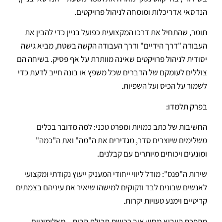
הנדסאי אדריכלות ומומחה לניהול פרויקטים.
תומר, שהתחיל את דרכו המקצועית כפועל בניין כדי להבין את
העבודה "דרך הידיים" ודרך העבודה הקשה בשטח, מביא גישה
יסודית לניהול פרויקטים שאינה מוותרת על אף פסיק. בשיחה הם
צוללים לעומקם של הדברים שכל משפץ או בונה חייב לדעת כדי
לשמור על הכיס ועל השפיות.
בפרק תלמדו:
החשיבות של כתב כמויות ומפרט טכני: למה מדובר בכלים
משלימים שיוצרים סדר, מגדירים את ה"מה" ואת ה"כמה"
ומונעים ויכוחים מיותרים עם קבלנים.
שירות ה"פנס": מודל ליווי ייחודי המעניק ייעוץ נקודתי ומקצועי
לאנשים שבונים לבד וזקוקים למישהו שיאיר את עיניהם בצמתים
קריטיים וימנע טעויות יקרות.
מהפכת הייבוא מסין: איך רכישת תכולת הבית – מאלומיניום