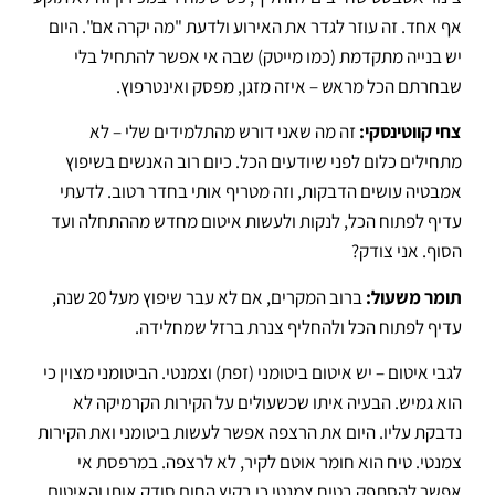
אף אחד
.
זה עוזר לגדר את האירוע ולדעת "מה יקרה אם"
.
היום
יש בנייה מתקדמת (כמו מייטק) שבה אי אפשר להתחיל בלי
שבחרתם הכל מראש – איזה מזגן, מפסק ואינטרפוץ
.
צחי קווטינסקי:
זה מה שאני דורש מהתלמידים שלי – לא
מתחילים כלום לפני שיודעים הכל
.
כיום רוב האנשים בשיפוץ
אמבטיה עושים הדבקות, וזה מטריף אותי בחדר רטוב
. לדעתי
עדיף לפתוח הכל, לנקות ולעשות איטום מחדש מההתחלה ועד
הסוף.
אני צודק?
תומר משעול:
ברוב המקרים, אם לא עבר שיפוץ מעל 20 שנה,
עדיף לפתוח הכל ולהחליף צנרת ברזל שמחלידה
.
לגבי איטום – יש איטום ביטומני (זפת) וצמנטי.
הביטומני מצוין כי
הוא גמיש
.
הבעיה איתו שכשעולים על הקירות הקרמיקה לא
נדבקת עליו
.
היום את הרצפה אפשר לעשות ביטומני ואת הקירות
צמנטי
.
טיח הוא חומר אוטם לקיר, לא לרצפה
.
במרפסת אי
אפשר להסתפק בטיח צמנטי כי בקיץ החום סודק אותו והאיטום