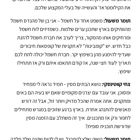
את הקילומטראז' והעשייה של בעלי המקצוע שלכם
.
תומר משעול:
משפט אחד על חשמל – אני בן של מהנדס חשמל
מהוותיקים בארץ שתכנן ערים שלמות
.
כשמזיזים לוח חשמל
ומרחיקים אותו מהמקור, צריך לערב את חברת חשמל להזנת
כבל חדש
.
יש "קומבינות" לא תקניות של קופסאות חיבורים
שעדיף להימנע מהן בשיפוץ יקר
.
חברת חשמל יכולה לתת לכם
תאריך לעוד חצי שנה, אז קודם תתאמו איתם ורק אז תתחילו
שיפוץ
.
צחי קווטינסקי:
נושא הבתים מסין – תמיד נראה לי מפחיד
ומסוכן.
אני עובד עם יצרנים מקומיים שאם יש בעיה הם באים
ומתקנים
.
אתה אמרת שהכל מדויק ויותר זול, אבל זה דורש
מאנשים להתנהג אחרת
.
בארץ ברגע שזוכים במגרש מתחילים
לחפור ורק אז מתכננים
.
איך זה משתלב עם הזמנה מסין
שדורשת תוכנית סופית?
תומר משעול:
השוק יאלץ להתרגל.
יש לי לקוח שקנה שלד פלדה