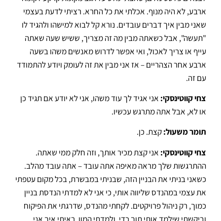
ארבע, לא היה מנוף
. אכלתי את כל החרא.
רציתי לדעת בעצמי
שאני מבין איך דברים עובדים
.
נורא קל לבוא למישהו ולהגיד לו
"תעשה", אבל כשאתה מבין מה זה מצריך, ששיש שעה שאתה
עייף או צריך לאכול, ואי אפשר לדרוש מאנשים משהו בשעה
ארבע אחר הצהריים – אז אני מבין את זה לעומק ויודע להתמודד
עם זה
.
צחי קווטינסקי:
אני אגיד לך עוד משהו, אני לא יודע אם תגיד כן
או לא, אבל אתה מתרגש עכשיו
.
תומר משעול:
קצת.
כן
.
צחי קווטינסקי:
אני קצת מכיר אותך, וזה חלק ממי שאתה.
ההתרגשות שלך מראה מאיפה אתה עובד – אתה עובד מהלב
.
כשאני בניתי את הבניין הזה, שבניתי במבשרת, בכל מקום עטפתי
את עצמי במהנדס שליווה אותי, כי אני לא למדתי הנדסת בניין
כמוך, רק ניהול פרויקטים
.
לקחתי מהנדס, שדרגתי את הפיקוח
וביקשתי שילמד אותי תוך כדי, ולמדתי המון
. ראיתי איך אני