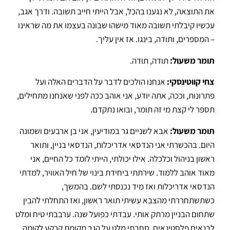
את התוצאה, לא נגענו בהכל, אבל הייתי חייב תשובה. ודרך אגב,
עכשיו קיבלתי תשובה מאוד מישהו שבונה בעצמו את מה שראינו
– המספרים, ותודה, בינגו.
אז אין עליך
.
תומר משעול:
תודה, תודה
.
צחי קווטינסקי:
אנחנו הולכים לדבר על הדברים האלה ועל
פתרונות, וככה, אתה יודע, אני אוהב ככה לפני שאנחנו מתחילים,
תספר לי קצת מי זה תומר, ובואו נתקדם
.
תומר משעול:
אבא לשניים גר במודיעין, אני בן ארבעים ושמונה
היום
.
בהכשרתי אני הנדסאי אדריכלות, הנדסאי בניין, ותואר
ראשון בניהול וכלכלה
.
אילו יכולתי, הייתי לומד כל החיים, אני
מאוד אוהב ללמוד
.
שירתתי ביחידת בינוי של חיל האוויר, למדתי
הנדסאי אדריכלות ואז מיד נכנסתי לשם
.
בהמשך,
כשתשתחררתי מהצבא עשיתי תואר ראשון, ואז התחלתי להבין
שתחום הבניין מרתק אותי
.
עבדתי כפועל שנה
.
ערבבתי טיח ומלט
לבנאים פלסטינאים, סחבתי מלט על הגב מקומת קרקע לקומה