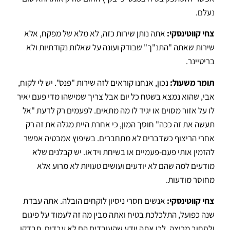
נעלם
.
צחי קווטינסקי:
אתה נותן שירות כזה, לא מלא של מפקח, אלא
שירות שאתה "התנ"ך" שבודק ועונה על שאלות נקודתיות ולא
בריטיינר
.
תומר משעול:
נכון, אנחנו קוראים לזה שירות "פנס".
יש לי לקוח,
אבי, שהוא נמצא בשטח כל יום אבל צריך שמישהו מדי פעם יאיר
לו על אזור מסוים או יגיד לו מה מתאים
.
לפעמים רק לדעת "אל
תעשה את זה ככה" חוסך המון, כי אחרת היית מגלה את זה רק
אחרי הריצוף כשדברים לא מתחברים
.
בשיפוץ אמבטיה אפשר
להזמין אותי פעם-פעמיים או בשיחת וידאו
.
יש קבלנים שלא
מודעים למה שהם לא יודעים ועושים טעויות לא מרוע אלא
מחוסר מודעות
.
צחי קווטינסקי:
אנשים חסרי ניסיון לוקחים הובלה.
אתה עבדת
שנה כפועל, התלכלכת בטיח ואתה מבין מה זה לעמוד על פיגום
ולסחוב מריצה, לכן אתה יודע שהעובדים הם לא עבדים
.
תבדקו