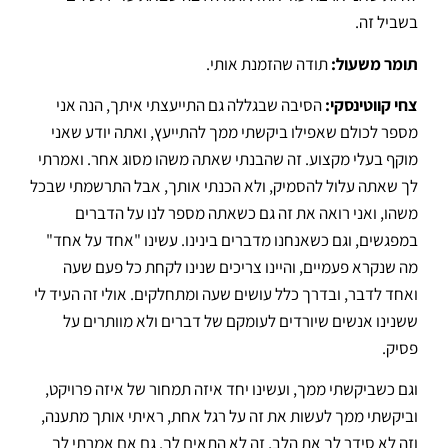
בשביל זה
.
תומר משעול:
תודה שהזמנת אותי
.
צחי קווטינסקי:
הסיבה שבגללה גם התייעצתי איתך, הנה אני
מספר לכולם שאפילו ביקשתי ממך להתייעץ, ואתה יודע שאני
מוקף בעלי מקצוע
. זה שהבנתי שאתה משהו מסוג אחר.
ואמרתי
לך שאתה עלול להסמיק, ולא הכנתי אותך, אבל התרשמתי שבכל
משהו, ואני רואה את זה גם כשאתה מספר לנו על הדברים
במפגשים, וגם כשאנחנו מדברים בינינו
.
עשינו "אחד על אחד"
מה שנקרא פעמיים, והיינו צריכים שנינו לקחת כל פעם שעה
ואחד לדבר, ובדרך כלל עושים שעה ומתחלקים
.
אולי זה העיד לי
ששנינו אנשים שיורדים לעומקם של דברים ולא מוותרים על
פסיק
.
וגם כשביקשתי ממך, ועשינו יחד איזה תמחור של איזה פרויקט,
וביקשתי ממך לעשות את זה על רגל אחת, ראיתי אותך מתענה,
וזה לא סידר לך את הלב, זה לא התאים לך
. גם אם אמרתי לך