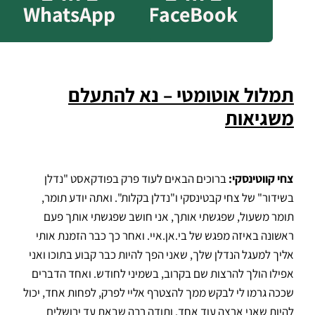
WhatsApp
FaceBook
תמלול אוטומטי – נא להתעלם
משגיאות
צחי קווטינסקי:
ברוכים הבאים לעוד פרק בפודקאסט "נדלן
בשידור" של צחי קבטינסקי ו"נדלן בקלות"
.
ואתה יודע תומר,
תומר משעול, שפגשתי אותך, אני חושב שפגשתי אותך פעם
ראשונה באיזה מפגש של בי.אן.איי
.
ואחר כך כבר הזמנת אותי
אליך למעגל הנדלן שלך, שאני הפך להיות כבר קבוע בתוכו ואני
אפילו הולך להרצות שם בקרוב, בשמיני לחודש
.
ואחד הדברים
שככה גרמו לי לבקש ממך להצטרף אליי לפרק, לפחות אחד, יכול
להיות שאני ארצה עוד אחד
.
ותודה רבה שבאת עד ירושלים