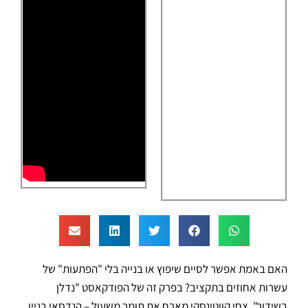
האם באמת אפשר לסיים שיפוץ או בנייה בלי "הפתעות" של
עשרות אחוזים בתקציב? בפרק זה של הפודקאסט "נדלן
בשידור", צחי קווטינסקי מארח את תומר משעול – הנדסאי בניין,