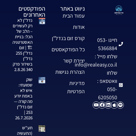
ניווט באתר
הפודקסטים
האחרונים
עמוד הבית
נדל"ן לא
רק לעשירים
אודות
– הלב של
הכל: בניית
קורס זום בנדל"ן
חייגו 053-
האסטרטגיה
5366884
🏗️ | זום
כל הפודקאסטים
נדל"ן 255
שלחו מייל :
נדל"ן
יצירת קשר
info@realeasy.co.il
בשידור פרק
340 2.8.26
הצהרת נגישות
שלחו
שוק
וואטסאפ :
מדיניות
שמועתי:
050-
איש לא
הפרטיות
באמת יודע
6205050
מה קורה —
זום נדל"ן
253 |
26.7.2026
תע"ש
(התעשיה