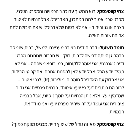
צחי קווטינסקי:
בוא תמשיך עם כתב הכמויות והמפרט הטכני.
מפרט טכני אמור לתת המתכנן, האדריכל
.
אבל הנחיות לאיטום
רצפה או גג ובידוד – אני לא בטוח שלאדריכל יש את היכולת לתת
את התשובות האלה
.
תומר משעול:
דברים זזים בצורה מעניינת. למשל, בבית שנמסר
ברמת גן הייתה דרישה ל"בית ירוק".
יש חברות שנותנות מפרט
ודירוג אנרגטי
.
אני אומר ללקוחות, כמו רופא משפחה – אני לא
תמיד יודע הכל, אבל יודע לאן להפנות אתכם
.
אם קריטי הבידוד,
אני אבדוק עם האדריכל חומרים ומוליכות (R)
. לגבי איטום –
לרוב הם כותבים "על פי יועץ איטום".
בבתים פרטיים אני נדיר
שמזמין יועץ, אלא נותן הנחיות על סמך ניסיוני, אבל בבנייה
ציבורית אני עומד על זה שיהיה מפרט יועץ ואני מודד את
הכמויות
.
צחי קווטינסקי:
מאיזה גודל של שיפוץ היית מכניס מפקח כמוך?