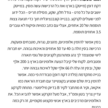
דקת דופן (מייטק) בארץ ואת כל הרכישות עשה מסין
.
במייטק
יושבים על כל פרט – גודל חלון, שקע, מסילת תריס – הכל ידוע
לפני שעולים לקרקע
.
בבנייה קונבנציונלית תוך כדי תנועה צצות
תוספות של 20 אחוזים, אצלי עם כתב כמויות ופיקוח לא עוברים
3.5 אחוזים תוספת
.
בסין אפשר להזמין אלומיניום, מזגנים, נגרות, מטבחים ומעקות
.
הרכישה בסין זולה ב-40 עד 50 אחוזים והאיכות גבוהה
.
יש חברות
ליווי שמוצמד לך נהג ומתורגמן לקניונים של גופי תאורה
ומטבחים
.
לקוח שלי קיבל הצעת אלומיניום בארץ ב-200 אלף
שקל, ובסין זה עלה לו 66 אלף שקל לאיכות גבוהה יותר
.
בנייה מתקדמת (פלדה דקת דופן) מבודדת פי כמה
.
אפשר
להזמין בית שלם שמגיע בקונטיינר עם חוברת הוראות כמו
איקאה, וקיר A מתחבר לקיר B בדיוק מילימטרי
.
מתחת לקרקע
עדיין צריך בטון וממ"ד, אבל מעל הקרקע אפשר להביא הכל
.
את
האלומיניום מרכיבים בארץ אנשי מקצוע מקומיים, זה רק כמה
ברגים
.