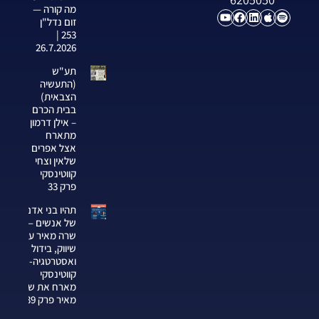
מה קורה —
זום נדל"ן
253 |
26.7.2026
תע"ש
(התעשיה
הצבאית)
בבית הכרם
– אילן דרמון
מתארח
אצל אפרים
שלאין וצחי
קווטינסקי
פרק 33
תהיו בני אדם
של אנשים —
שרה מאיר על
שיווק, בידול
ואסטרטגיה-צחי
קווטינסקי
מארח את שרה
מאיר פרק 339