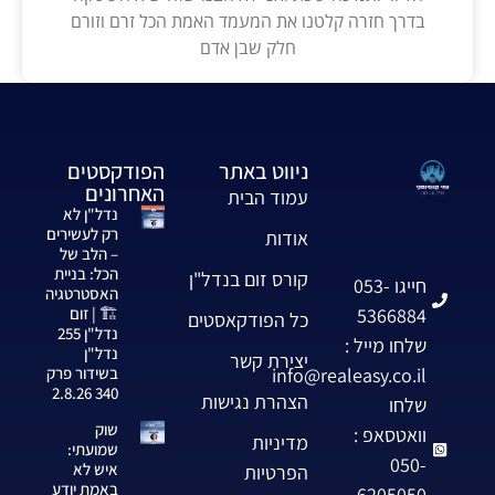
בדרך חזרה קלטנו את המעמד האמת הכל זרם וזורם
חלק שבן אדם
ניווט באתר
הפודקסטים
האחרונים
עמוד הבית
נדל"ן לא
רק לעשירים
אודות
– הלב של
הכל: בניית
קורס זום בנדל"ן
חייגו 053-
האסטרטגיה
5366884
🏗️ | זום
כל הפודקאסטים
נדל"ן 255
שלחו מייל :
נדל"ן
יצירת קשר
info@realeasy.co.il
בשידור פרק
340 2.8.26
הצהרת נגישות
שלחו
שוק
וואטסאפ :
מדיניות
שמועתי:
050-
איש לא
הפרטיות
באמת יודע
6205050