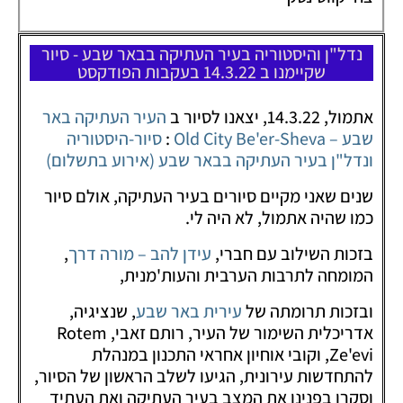
נדל"ן והיסטוריה בעיר העתיקה בבאר שבע - סיור
שקיימנו ב 14.3.22 בעקבות הפודקסט
אתמול, 14.3.22, יצאנו לסיור ב
העיר העתיקה באר
שבע – Old City Be'er-Sheva
:
סיור-היסטוריה
ונדל"ן בעיר העתיקה בבאר שבע (אירוע בתשלום)
שנים שאני מקיים סיורים בעיר העתיקה, אולם סיור
כמו שהיה אתמול, לא היה לי.
בזכות השילוב עם חברי,
עידן להב – מורה דרך
,
המומחה לתרבות הערבית והעות'מנית,
ובזכות תרומתה של
עירית באר שבע
, שנציגיה,
אדריכלית השימור של העיר, רותם זאבי, Rotem
Ze'evi, וקובי אוחיון אחראי התכנון במנהלת
להתחדשות עירונית, הגיעו לשלב הראשון של הסיור,
וסקרו בפנינו את המצב בעיר העתיקה ואת העתיד