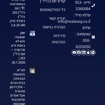
קורס זום בנדל"ן
חייגו 053-
האסטרטגיה
5366884
🏗️ | זום
כל הפודקאסטים
נדל"ן 255
שלחו מייל :
נדל"ן
יצירת קשר
info@realeasy.co.il
בשידור פרק
340 2.8.26
הצהרת נגישות
שלחו
שוק
וואטסאפ :
מדיניות
שמועתי:
050-
איש לא
הפרטיות
באמת יודע
6205050
מה קורה —
זום נדל"ן
253 |
26.7.2026
תע"ש
(התעשיה
הצבאית)
בבית הכרם
– אילן דרמון
מתארח
אצל אפרים
שלאין וצחי
קווטינסקי