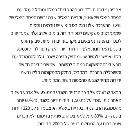
אחריהן מדורגות ב"דירוג ההפסדים" רמלה ומגדל העמק עם
הפסד ריאלי של 20%, וקריית ביאליק שבה נרשם הפסד ריאלי של
12%. ההערכה שלנו בגלובס היא שיש גורמים נוספים
שמתמרצים משקיעים למכור דירות בימים אלה: אלה שמעדיפים
למכור בהפסד נמצאים בעיקר בערים דרומיות שבהן הוקמו
בשנים האחרונות אלפי יחידות דיור, והשוק הפך לרווי, וכמעט
בלתי אפשרי למשקיע שמחזיק בדירה ישנה וזולה להתמודד עם
רוכש דירה להשקעה במחיר למשתכן, שמשכיר דירה חדשה
ומשוכללת בהרבה. במקביל, בחלק מהמקומות הללו נרשמו
ירידות מחיר שנבעו מהצפות השוק המקומיות.
בבאר שבע למשל קצב הבנייה השנתי הממוצע של ארבע השנים
האחרונות, עומד על כ־1,500 יחידות דיור בשנה, כ־60% יותר
מהממוצע הרב שנתי; בקריית ביאליק הקצב מגיע לכ־320 דירות
בשנה – ב־80% מעל לממוצע הרב שנתי; בדימונה לא זוכרים
שנים רבות עם התחלות בנייה של כ־1,200 דירות.