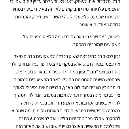
חדלו מלבדוק אותו לעומק. "אני לא יודע למה עדיין קונים שם, כי
ההיצעים עלו יותר מידי והביקושים לא, וזה בא לידי ביטוי במחירי
השכירות שכמעט שלא עלו. קשה להשכיר שם דירה, והתחרות
גדולה מאוד", הוא אומר.
כאמור, באר שבע נמצאת גם ברשימה הלא סימפטית של
משקיעים שמוכרים בהפסד.
נכון למצב הנוכחי נראה ששוק הנדל"ן למשקיעים בדרום מיצה
את עצמו במידה רבה, אלא במקרים יוצאי דופן, כמו הנחה גדולה
נוסח מבצעי "חבר". עיון במחירי השכירות בבאר שבע מראה,
שבחמש השנים האחרונות הם עלו באחד מהשיעורים הנמוכים
ביותר מבין הערים הגדולות בארץ; הבנייה האינטנסיבית לאורך
ציר 25 מדימונה במזרח ועד לנתיבות במערב, הגדילה ותמשיך
להגדיל בשנים הקרובות את היצע הדירות, בכמות שגדולה
בהרבה מהביקושים הטבעיים לדיור באותם מקומות, מה שמביא
למסקנה שחלק ניכר מהדירות הללו ייועד להשכרה. עצם זה
שהכלכלנית הראשית באוצר מציינת שוב ושוב את האזור הזה