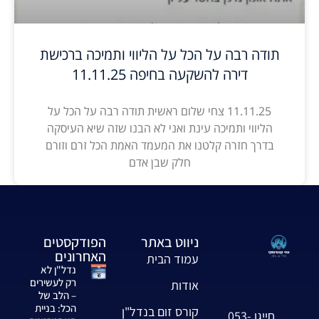
תודה רבה על הכל על הליווי ותמיכה ברכישת
דירה להשקעה בחיפה 11.11.25
11.11.25 צחי שלום ראשית תודה רבה על הכל על
הליווי ותמיכה עינת ואני לא הבנו שזה שיא העיסקה
בדרך חזרה קלטנו את המעמד האמת הכל זרם וזורם
חלק שבן אדם
ניווט באתר
הפודקסטים
האחרונים
עמוד הבית
נדל"ן לא
רק לעשירים
אודות
– הלב של
הכל: בניית
קורס זום בנדל"ן
חייגו 053-