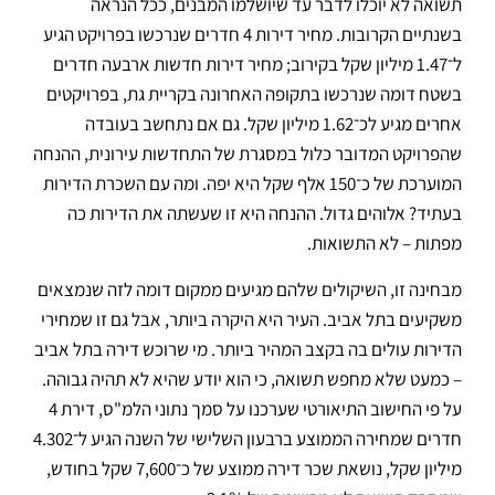
תשואה לא יוכלו לדבר עד שיושלמו המבנים, ככל הנראה
בשנתיים הקרובות. מחיר דירות 4 חדרים שנרכשו בפרויקט הגיע
ל־1.47 מיליון שקל בקירוב; מחיר דירות חדשות ארבעה חדרים
בשטח דומה שנרכשו בתקופה האחרונה בקריית גת, בפרויקטים
אחרים מגיע לכ־1.62 מיליון שקל. גם אם נתחשב בעובדה
שהפרויקט המדובר כלול במסגרת של התחדשות עירונית, ההנחה
המוערכת של כ־150 אלף שקל היא יפה. ומה עם השכרת הדירות
בעתיד? אלוהים גדול. ההנחה היא זו שעשתה את הדירות כה
מפתות – לא התשואות.
מבחינה זו, השיקולים שלהם מגיעים ממקום דומה לזה שנמצאים
משקיעים בתל אביב. העיר היא היקרה ביותר, אבל גם זו שמחירי
הדירות עולים בה בקצב המהיר ביותר. מי שרוכש דירה בתל אביב
– כמעט שלא מחפש תשואה, כי הוא יודע שהיא לא תהיה גבוהה.
על פי החישוב התיאורטי שערכנו על סמך נתוני הלמ"ס, דירת 4
חדרים שמחירה הממוצע ברבעון השלישי של השנה הגיע ל־4.302
מיליון שקל, נושאת שכר דירה ממוצע של כ־7,600 שקל בחודש,