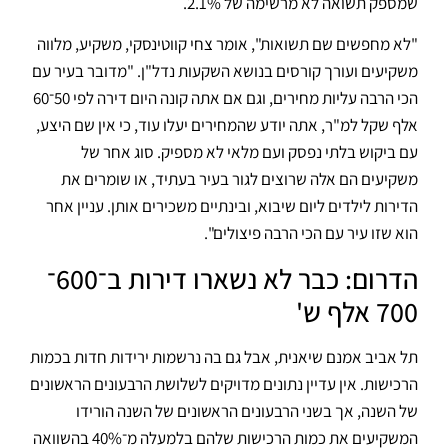
שמספק תשואה לא מרשימה של 2.1%.
"לא מחפשים שם תשואות", אומר צחי קווטינסקי, משקיע, מלווה
משקיעים ועורך קורסים בנושא השקעות נדל"ן. "מדובר בעיר עם
הכי הרבה עליות מחירים, וגם אם אתה קונה היום דירה לפי 50־60
אלף שקל למ"ר, אתה יודע שהמחירים יעלו עוד, כי אין שם היצע,
עם ביקוש בלתי נפסק ועם מלאי לא מספיק. סוג אחר של
משקיעים הם אלה שרוצים לגור בעיר בעתיד, או שומרים את
הדירות לילדים ליום שיבוא, ובינתיים משכירים אותן. עניין אחר
הוא שזו עיר עם הכי הרבה פיצולים".
הדרום: כבר לא נשארו דירות ב־600־
700 אלף ש'
תל אביב אמנם שיאנית, אבל גם בה נרשמות ירידות חדות בכמות
הרכישות. אין עדיין נתונים מדויקים לשלושת הרבעונים הראשונים
של השנה, אך בשני הרבעונים הראשונים של השנה הורידו
המשקיעים את כמות הרכישות שלהם בלמעלה מ־40% בהשוואה