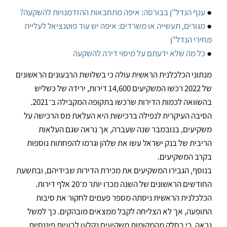
●
ענף הנדל"ן בבורסה: איפה מתחבאות ההזדמנויות להשקעה?
●
מגורים, תעשייה או משרדים: איפה יש עוד פוטנציאל לעליית
מחירי הנדל"ן
●
כל מה שלא ידעתם על מיסוי דירה להשקעה
מנתוני הכלכלנית הראשית עולה כי בשלושת הרבעונים הראשונים
של 2022 רכשו המשקיעים 14,600 דירות, ירידה של כשליש
בהשוואה לכמות הדירות שרכשו בתקופה המקבילה ב־2021.
הסיבה העיקרית לנפילה ברכישות היא העלאת מס הרכישה על
משקיעים, בנובמבר שנה שעברה, אך נראה שגם העלאות
הריבית של בנק ישראל עשו את שלהן וגרמו להפחתות נוספות
בקרב המשקיעים.
בנוסף, הגבירו המשקיעים את מכירת הדירות שבידיהם, ובתשעת
החודשים הראשונים של השנה מכרו יותר מ־20 אלף דירות.
הכלכלנית הראשית ניסתה מספר פעמים לחקור את סיבות
התופעה, אך לא הצליחה לקבל ממצאים מובהקים. כך למשל
נראה, כי בחלק מהמקומות משקיעים נקלעו לבעיות פיננסיות