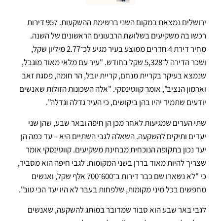
ירושלים נמצאת במקום השני ברשימת ההשקעות. 957 דירות
רכשו בה משקיעים בשלושת הרבעונים הראשונים של השנה.
מחיר דירת 4 חדרים ממוצע בעיר מגיע לכ־2.77 מיליון שקל,
ושכר הדירה ל־5,328 שקל בחודש. "עיר עם מלאי מאוד מוגבל,
שנמצא בעיקר בקריית מנחם, קריית יובל, הר חומה, פסגת זאב
וארמון הנציב", אומר קווטינסקי. "אלה השכונות הזולות שאנשים
יודעים שתמיד יהיו בהן ביקושים, כי העיר גדלה וגדלה".
שתי הערים שמגיעות לאחר מכן הן חיפה ובאר שבע, שהן שני
יעדים ותיקים להשקעה. השאלה לגבי השתיים היא – עד כמה הן
יעד נכון בתקופה הנוכחית מבחינת משקיעים. קווטינסקי אומר
שצריך להיות מאוד בררן בשני המקומות. לגבי חיפה הוא מסביר,
כי "לא נשארו שם כבר דירות ב־600־700 אלף שקל, ואנשים
מחפשים בכל מיני מקומות, שלפחות בעבר לא היו יעד הכי טוב".
לגבי באר שבע הוא סבור שמדובר במותג להשקעה, שאנשים