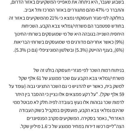
בשבוע שעבר, היא ניתחה את מאפייני המשקיעים באזור הדרום,
והתברר כי 47% מהם מתגוררים באזור המרכז ותל אביב.
בחלוקה לפי מגזר תעסוקתי נמצא כי 21% מהמשקיעים באזור זה
בחודש ספטמבר הם משרתי/גמלאי צבא הקבע. השכיחות
היחסית השנייה בגובהה היא של מי שמועסקים בשרותי החינוך
(9%) כאשר אחריהם מדורגים מי שמועסקים בשרותי הבריאות
(6%), בענף ההייטק (5.3%) ובשלטון המוניציפלי (גם כן 5.3%).
בניתוח רמות השכר לפי מגזרי תעסוקה בולט זה של
משרתי/גמלאי צבא הקבע עם שכר ממוצע של 61 אלף שקל
למשק בית, כאשר יש להדגיש כי גם השכר החציוני גבוה (עומד על
59 אלף שקל). "על רקע ממצאים אלו נציין כי ההסבר בין היתר
לרמות שכר גבוהות אלו נעוץ בעובדה לפיה חלק לא מבוטל ממי
שהינם גמלאי צבא הקבע, מועסקים במקביל בשוק העבודה
האזרחי", נאמר בסקירה. המשקיעים מקרב הפנסיונרים
הצה"ליים רכשו דירות במחיר ממוצע של כ־1.6 מיליון שקל.