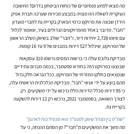
מה מצאו לפתע פנסיונרים של כוחות הביטחון בדרום? התשובה
העיקרית לשאלה הזו מצויה במבצע מכירות שערכה חברת אפיק
הירדן שבונה את פרויקט כרמי הפארק בקריית גת לחברי מועדון
"חבר". מדובר באחד מהפרויקטים הגדולים בעיר, שאמור לכלול
עם סיומו 2,728 יחידות דיור, ו"חבר" שולב בשיווק השלב הראשון
של הפרויקט, שיכלול 527 דירות במבנים של 9 עד 16 קומות.
מבדיקת גלובס עולה כי ברשות המסים נרשמו 310 עסקאות
שבוצעו בפרויקט הזה בחודש ספטמבר, בכמה מבנים עתידיים
שנמצאים בחלקו המזרחי של הפרויקט. ככל הנראה חלק גדול
מהם בוצע על ידי אנשי "חבר". מבדיקת הכלכלנית הראשית עלה,
כי 95 דירות מכלל הדירות הללו נרכשו על ידי משקיעים. רק
לצורך השוואה, בספטמבר 2021, נרכשו רק 12 דירות להשקעה
בקריית גת.
"שת"פ בין מנהל שיווק למנמ"ר הוא מכפיל כוח לארגון"
מה משך את המשקיעים מ"חבר"? מן הסתם ההנחה, כי על