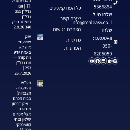
האסטרטגיה
5366884
🏗️ | זום
כל הפודקאסטים
נדל"ן 255
שלחו מייל :
נדל"ן
יצירת קשר
info@realeasy.co.il
בשידור פרק
340 2.8.26
הצהרת נגישות
שלחו
שוק
וואטסאפ :
מדיניות
שמועתי:
050-
איש לא
הפרטיות
באמת יודע
6205050
מה קורה —
זום נדל"ן
253 |
26.7.2026
תע"ש
(התעשיה
הצבאית)
בבית הכרם
– אילן דרמון
מתארח
אצל אפרים
שלאין וצחי
קווטינסקי
פרק 33