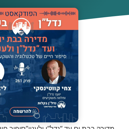
מדירה בבת ים עד “נדל”ן ולענין”סיפור חי