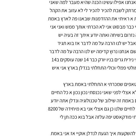
אנחנו אפילו עשינו הכנה שהיא מעבר למה שאני
 מרתק לשבת להכיר להכיר לי לא עזוב את הקהל
ת א ראיתי את ההזדמנות שבאנו פה לארץ באמת
י כבר מבסוט אני לא הכרתי אותך ממש ואני אני
 נזרום בשיחה ואתה יודע איתך זה בעיה יש
ל יש לנו הרבה על מה לדבר אז בוא תגיד
ם אנחנו נרוץ קדימה יש לנו הרבה על מה לדבר
בשמחה ליאור לוסטיג בן 48 שתי ילדים חמודים אלה בת 13 טום בן ת אשתי נירית גרים בניו יורק כבר 14 שנה עוסקים ב14
לטי פמלי וכולי התחלתי בנדלן בארץ אני איש
סטארטאפים שמכרתי א התחלתי באמת בארץ
לי לפני שאני נכנסתי נכון נכון א כל החיים
 באמת זה שילוב של טכנולוגיה ונדלן אתה יודע
אחד הדברים ואנחנו נגיע לזה לא שהיום בזכות ה ai הטכנולוגיה נכנסה גם לחיים שלנו כן גם אצלי אני בא מיחידה של 8200
אני ערביסט אבל היום אני המון המון עם ה ai וגם עשיתי פודקאסט יפה עלזה אבל בוא ככה תן לי
וגיה להשקעות איך הגעת לנדלן אוקיי אז אני באמת