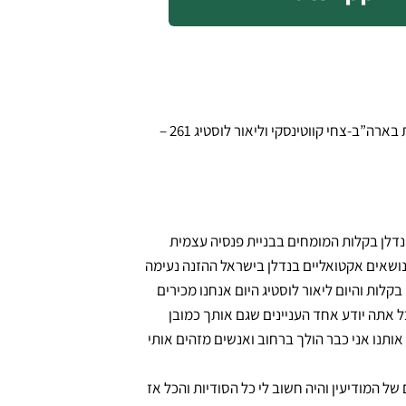
(487) מדירה בבת ים עד “נדל”ן ולענין”סיפור חיים של טכנולוגיה והשקעות בארה”ב-צחי קווטינסקי וליאור לוסטיג 261 –
י ונדלן בקלות המומחים בבניית פנסיה עצמית
ושאים אקטואליים בנדלן בישראל ההזנה נעימה
קלות והיום ליאור לוסטיג היום אנחנו מכירים
ל אתה יודע אחד העניינים שגם אותך כמובן
אותנו אני כבר הולך ברחוב ואנשים מזהים אותי
 של המודיעין והיה חשוב לי כל הסודיות והכל אז