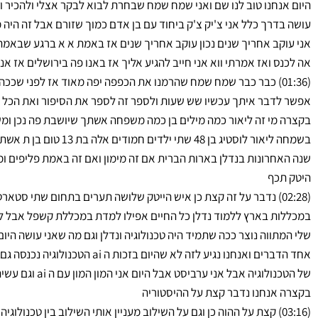
היום אנחנו טוב לנו שם ואני שמח שמח שבחרת לבוא לבקר אצלי ולהכיר ו
עושה בדרך כלל אני צ'יק צ'ק ביחוד עם בן אדם כמוך שזורם אבל זה היה
אני עוקב אחריך שנים נכון עוקב אחריך שנים אז באמת א א ברגע שבאמ
אה לכנס ואז אמרתי ווא אני חייב להגיע אליך אז באנו פה בירושלים אז אנ
(01:36) כבר כבר שמח שמח שהרמנו את הכפפה יפה מאוד אז לפני שככה
אפשר לדבר איתך עכשיו שש שעות ולספר זה לספר את הסיפור ואת הכל אב
בקצרה מי זה ליאור כמה מילים בן כמה משפחה אשתך שיושבת פה נכן ומש
שנה האחרונות בנדלן בארות הברית אם זה מימון ואם זה באמת פליפים ומו
היטק תכף
(02:28) נדבר על זה קצת כן איש הייטק שלושה תערים בתחום שתי 
במכללות בארץ ללמוד נדלן כל החיים אפילו למדת במכללת קשפל אבל לא אצ
שלי המתווה נוצר ככה שתמיד היה טכנולוגיה ונדלן וגם מה שאני עושה היום
של הטכנולוגיה אבל 
בקצרה אנחנו נדבר קצת על ההיסטוריה
(03:16) קצת על ההוה כן וגם על השילוב מעניין אותי השילוב בין טכנול