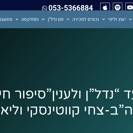
053-5366884
יעוץ וליווי
נכסים למכירה
זום נדל"ן
הפודקסט
מחשבון
“נדל”ן ולענין”סיפור חי
-צחי קווטינסקי וליאור ל