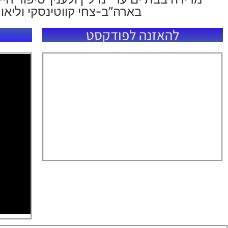
בארה”ב-צחי קווטינסקי וליאור ל
להאזנה לפודקסט