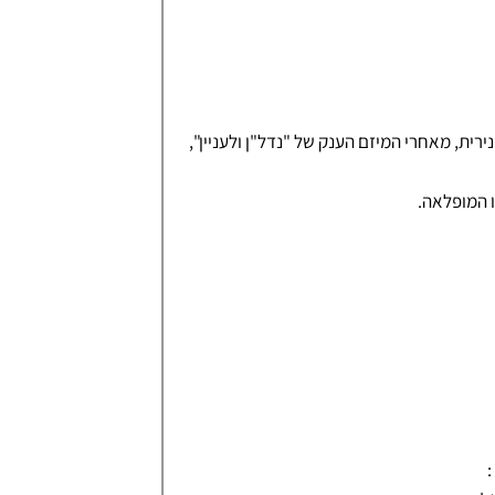
רית, מאחרי המיזם הענק של "נדל"ן ולעניין",
ו המופלאה.
: