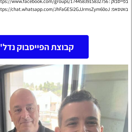
בפייסבוק : https://www.facebook.com/groups/1744583915832756
בווטסאפ: https://chat.whatsapp.com/JhFaGESi2GJJrmsZym60oJ
קבוצת הפייסבוק נדל"ן 