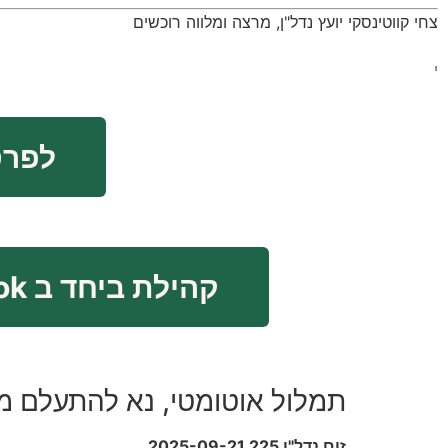
צחי קווטינסקי יועץ נדל"ן, מרצה ומלווה רוכשים
י
לפרטים 
קהילת ביחד ב FaceBook
תמלול אוטומטי, נא להתעלם מ
זום נדל"ן 225 2025-09-21