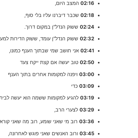
02:16
המצב היום,
02:18
שכבר דיברנו עליו בלי סוף,
02:24
ששוק הנדל"ן במקום דרוך.
02:32
ששוק הנדל"ן עומד, ששוק הדירות למע
02:41
אני חושב שמי שבתוך הענף כמונו,
02:50
טוב יעשה אם קצת ייקח צעד
03:00
ויפנה למקומות אחרים בתוך הענף
03:09
כדי
03:19
להגיע למקומות ששמה הוא יעשה לביתו 
03:29
לצערי הרב,
03:36
רוב מי שאני שומע, רוב מה שאני קורא
03:45
ורוב האנשים שאני פוגש לאחרונה,