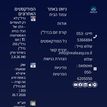
ניווט באתר
הפודקסטים
האחרונים
עמוד הבית
נדל"ן לא
רק לעשירים
אודות
– הלב של
הכל: בניית
קורס זום בנדל"ן
חייגו 053-
האסטרטגיה
5366884
🏗️ | זום
כל הפודקאסטים
נדל"ן 255
שלחו מייל :
נדל"ן
יצירת קשר
info@realeasy.co.il
בשידור פרק
340 2.8.26
הצהרת נגישות
שלחו
שוק
וואטסאפ :
מדיניות
שמועתי:
050-
איש לא
הפרטיות
באמת יודע
6205050
מה קורה —
זום נדל"ן
253 |
26.7.2026
תע"ש
(התעשיה