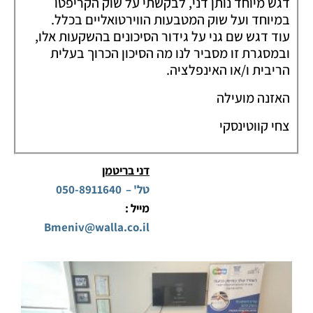
דגש מיוחד נותן דני, לבקשתי על שוק הקריפטו
במיוחד ועל שוק המטבעות הווירטואליים בכלל.
עוד דגש שם גני על גידור הסיכונים בהשקעות אלו,
ובמסגרת זו מסביר לנו מה הסיכון הכרוך בעלית
הריבית ו/או האינפלציה.
האזנה מועילה
צחי קווטינסקי
דני בריטמן
טל' – 050-8911640
מייל :
Bmeniv@walla.co.il