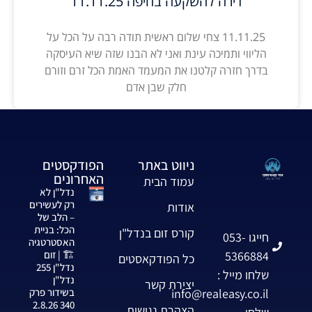
דירה להשקעה בחיפה 11.11.25
11.11.25 צחי שלום ראשית תודה רבה על הכל על
הליווי ותמיכה עינת ואני לא הבנו שזה שיא העיסקה
בדרך חזרה קלטנו את המעמד האמת הכל זרם וזורם
חלק שבן אדם
ניווט באתר
הפודקסטים
האחרונים
עמוד הבית
נדל"ן לא
רק לעשירים
אודות
– הלב של
הכל: בניית
קורס זום בנדל"ן
חייגו 053-
האסטרטגיה
5366884
🏗️ | זום
כל הפודקאסטים
נדל"ן 255
שלחו מייל :
נדל"ן
יצירת קשר
info@realeasy.co.il
בשידור פרק
340 2.8.26
הצהרת נגישות