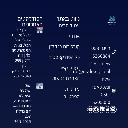
ניווט באתר
הפודקסטים
האחרונים
עמוד הבית
נדל"ן לא
רק לעשירים
אודות
– הלב של
הכל: בניית
קורס זום בנדל"ן
חייגו 053-
האסטרטגיה
5366884
🏗️ | זום
כל הפודקאסטים
נדל"ן 255
שלחו מייל :
נדל"ן
יצירת קשר
info@realeasy.co.il
בשידור פרק
340 2.8.26
הצהרת נגישות
שלחו
שוק
וואטסאפ :
מדיניות
שמועתי:
050-
איש לא
הפרטיות
באמת יודע
6205050
מה קורה —
זום נדל"ן
253 |
26.7.2026