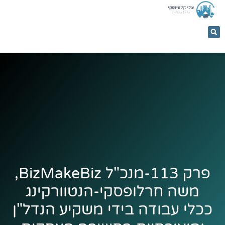
053-
5366884
פרק 113-מנכ"ל BizMakeBiz,
משה חרלופסקי-הנטוורקינג
ככלי עבודה בידי משקיע הנדל"ן