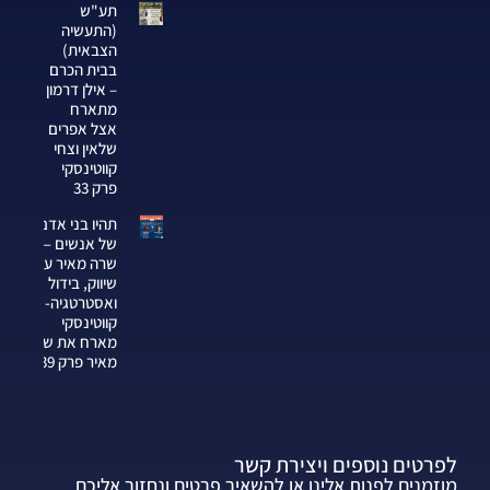
תע"ש
(התעשיה
הצבאית)
בבית הכרם
– אילן דרמון
מתארח
אצל אפרים
שלאין וצחי
קווטינסקי
פרק 33
תהיו בני אדם
של אנשים —
שרה מאיר על
שיווק, בידול
ואסטרטגיה-צחי
קווטינסקי
מארח את שרה
מאיר פרק 339
לפרטים נוספים ויצירת קשר
מוזמנים לפנות אלינו או להשאיר פרטים ונחזור אליכם