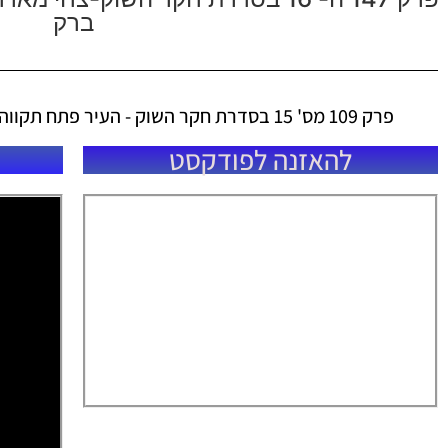
ברק
פרק 109 מס' 15 בסדרת חקר השוק - העיר פתח תקווה-המתווך אביעד ממן מנקסט האוס
להאזנה לפודקסט