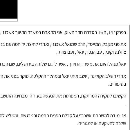
בפרק 147, ה 16 בסדרת חקר השוק, אני מתארח במשרד התיווך אשכנזי, הפועל כבר 60 שנה, בעיר בני ברק.
את פני מקבל, המייסד, הרב שמואל אשכנזי, ואחרי לחיצת יד חמה עם בנו,
צ'ולנט וקיגל , עם הנכד, יואל , ועם צוותו.
יואל מנהל היום את משרד התיווך , אשר לו גם שלוחה בירושלים, שם הכרתי
אחרי השלב הקולינרי, יושב איתי יואל ובמהלך ההקלטה, סוקר בפני את ה
בסיפורים.
הקשיבו לסקירה המרתקת, המפרטת את הנעשה בעיר הן מבחינה התושבים 
.
אני מודה למשפחת אשכנזי על קבלת הפנים החמה והמרגשת. וממליץ להאזי
שלכם להשקעה או למגורים.