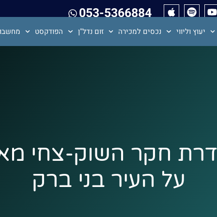
053-5366884
יעוץ וליווי
נכסים למכירה
זום נדל"ן
הפודקסט
מחשבון
14 ה- 16 בסדרת חקר השוק-צח
על העיר בני ברק