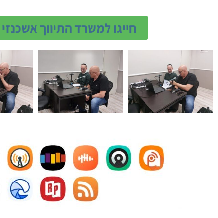
חייגו למשרד התיווך אשכנזי 03-5791770