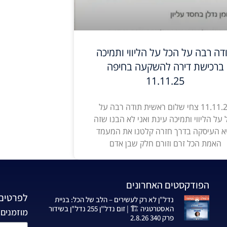
דה רבה על הכל על הליווי ותמיכה
ברכישת דירה להשקעה בחיפה
11.11.25
11.11.25 צחי שלום ראשית תודה רבה על
 על הליווי ותמיכה עינת ואני לא הבנו שזה
א העיסקה בדרך חזרה קלטנו את המעמד
האמת הכל זרם וזורם חלק שבן אדם
הפודקסטים האחרונים
לפרטים 
נדל"ן לא רק לעשירים – הלב של הכל: בניית
האסטרטגיה 🏗️ | זום נדל"ן 255 נדל"ן בשידור
מוזמנים 
פרק 340 2.8.26