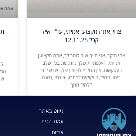
צחי, אתה מקצוען אמיתי, עו"ד אייל
תו
קרל 12.11.25
צחי היקר, אני חייב שוב לומר לך, אתה מקצוען
אמיתי, האכפתיות שלך מורגשת בכל שלב
בעסקאות, אין תחליף לניסיון שלך שבא לידי
הכל
ביטוי תמיד, שזקוקים לפתרון יצירתי ,נהנה
שי
ללמוד ממך
ניווט באתר
עמוד הבית
אודות