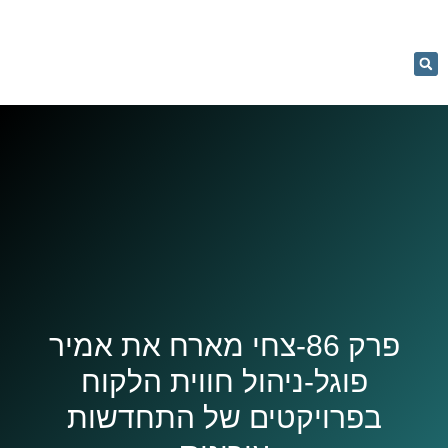
053-
5366884
מחשבון רכישה
נכסים למכירה
קורסים והרצאות
פרק 86-צחי מארח את אמיר
פוגל-ניהול חווית הלקוח
בפרויקטים של התחדשות