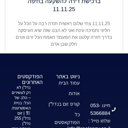
ברכישת דירה להשקעה בחיפה
11.11.25
11.11.25 צחי שלום ראשית תודה רבה על הכל על
הליווי ותמיכה עינת ואני לא הבנו שזה שיא העיסקה
בדרך חזרה קלטנו את המעמד האמת הכל זרם וזורם
חלק שבן אדם
ניווט באתר
הפודקסטים
האחרונים
עמוד הבית
נדל"ן לא
רק לעשירים
אודות
– הלב של
הכל: בניית
קורס זום בנדל"ן
חייגו 053-
האסטרטגיה
5366884
🏗️ | זום
כל
נדל"ן 255
שלחו מייל :
הפודקאסטים
נדל"ן