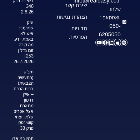
info@realeasy.co.il
בשידור פרק
יצירת קשר
340
שלחו
2.8.26
הצהרת נגישות
וואטסאפ :
שוק
050-
שמועתי:
מדיניות
איש לא
6205050
הפרטיות
באמת יודע
מה קורה —
זום נדל"ן
253 |
26.7.2026
תע"ש
(התעשיה
הצבאית)
בבית הכרם
– אילן
דרמון
מתארח
אצל אפרים
שלאין וצחי
קווטינסקי
פרק 33
תהיו בני אדם