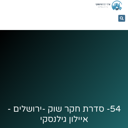
053-
5366884
54- סדרת חקר שוק -ירושלים -
איילון גילנסקי