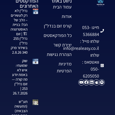
ניווט באתר
הפודקסטים
האחרונים
עמוד הבית
נדל"ן לא
רק לעשירים
אודות
– הלב של
הכל: בניית
קורס זום בנדל"ן
חייגו 053-
האסטרטגיה
5366884
🏗️ | זום
כל הפודקאסטים
נדל"ן 255
שלחו מייל :
נדל"ן
יצירת קשר
info@realeasy.co.il
בשידור פרק
340 2.8.26
הצהרת נגישות
שלחו
שוק
וואטסאפ :
מדיניות
שמועתי:
050-
איש לא
הפרטיות
באמת יודע
6205050
מה קורה —
זום נדל"ן
253 |
26.7.2026
תע"ש
(התעשיה
הצבאית)