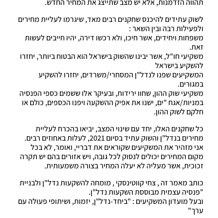
תהווה הזדמנות, אלא יש מצב שתייצג את המחיר החדש.
לשוק עתידים להיכנס שחקנים רבים מאד, שיגרמו לעליית מחירים
ולפעילות רבה ובין השאר :
משפחות ויחידים, אשר חיכו, ולא רכשו דירה, יהיו חייבים לעשות
זאת.
משקיעי חו"ל, אשר יבינו שהשוק בישראל הוא הבטוח ביותר, יחזרו
להשקיע בישראל
המשקיעים שפנו לנדל"ן המסחרי/משרדים, יחזרו להשקיע
במגורים.
משקיעי שוק ההון, שחוו ירידות, ובעיקר אלו ששמים כספי הפנסיה
במניות/אגח "ים, ישנו את אפיק ההשקעה ויפנו הכספים, כולם או
חלקם לשוק ההון.
כל שחקנים האלו, יחד עם שינוי המצב, יביאו בהכרח לעליית
מחירים בנדל"ן והשוק עתיד בסיום 2021, לעלות באחוזים רבים.
אני מזהיר את המשקיעים שקוראים את דבריי, ואומר, לא בכל
מקום המחירים יכולים לנסוק לכל גובה, ויש אזורים בהם יש תקרה
זכוכית, אשר מעליה לא יעלה המחיר בצורה משמעותית.
כותב מאמר זה , צחי קווטינסקי , מומחה להשקעות נדל"ן ולבניית
"פנסיה עצמית מבוססת השקעות נדל"ן.
ובעל מועדון המשקיעים : "ביחד-נדל"ן, יזמות, ושיתופי פעולה עם
ערך"