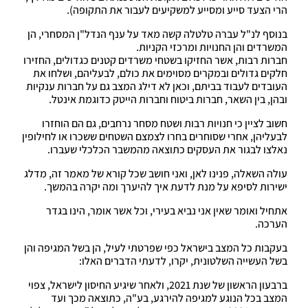
הרי הצעד סייע ומסייע למשקיעים לעבור את התקופה).
בנוסף לנ"ל עברה טלטלה קשה מאד על ענף הנדל"ן המסחרי, הן
המשרדים והן החנויות ומרכזי הקניות.
חברות רבות, אשר החזיקו בשטחי משרדים קטנים כגדולים, החזירו
חלקים גדולים ובמקרים מסוימים את כולם, לבעליהם, ושלחו את
העובדים לעבוד בביתם, וכאן לא דילג המצב גם על חברות ענקיות
ובהן, בין השאר, חברות ביטוח וחברות הייטק כדוגמת אינטל.
חשוב לציין כי חנויות רבות ושטח מסחר נרחבים, גם הם הוחזרו
לבעליהן, אחרי שסוחרים בחרו לצמצם השטחים ששכרו או לחילופין
נאלצו לבגור את העסקים כתוצאה מהמשבר הכלכלי שעברו.
עולה השאלה, פנינו לאן, ואני חושב שכל קורא של מאמר זה, מדלג
ישירות לסיפא על מנת לדעת איך להיערך ומה יקרה בהמשך.
אתחיל ואומר שאין אני נביא בעירי, וכל אשר אומר, הינו בגדר
הערכה.
בעקבות כל המצב בישראל כפי שפרטתי לעיל, הן בשל המגיפה והן
בשל העשייה השלטונית, יקרו, לדעתי הדברים האלו:
ברבעון הראשון של שנת 2021, ולאחר שיגיע החיסון לישראל, צפוי
המצב בכל הנוגע למגיפה להירגע, בע"ה, כתוצאה מכך ועד