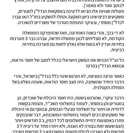
לכתוב ספר ולא מאמר).
פעולות שגויות אלו הביאו לדעיכה בעסקאות הנדל"ן למגורים,
משקיעים רבים שינו כיוון השקעה והחלו להשקיע בחו"ל ו/או עברו
לנדל"ן מסחרי, ובעיקר התפתח הטרנד של משרדים להשכרה.
לא די בכך, והרי בשנה האחרונה, מאז שהתפרקה הממשלה
הקודמת, לא מצליחים לכונן ממשלה חדשה, עברנו כבר 3 מערכות
בחירות ועדין לא בטוח שלא נאלץ לחוות גם מערכת בחירות
רביעית.
כל הנ"ל הכניסו את המשק הישראלי בכלל למצב של חוסר וודאות,
ובנושא הנדל"ן בפרט!
כאשר פרצה המגיפה, לא הורגש שינוי כלל בנדל"ן בישראל, והרי
הדבר היחיד שהשתנה, היה מצב חוסר הודאות, שעתה נשלט בשל
המחלה הקטלנית.
הדבר עיקרי, שהורגש בשטח, היה חוסר היכולת של שוכרים, הן
במגורים והן במסחר, לעמוד בתשלומי השכ"ד, והצפת בקשות
לדחיית או ויתור על תשלומי מבעלי הנכסים, ובנוסף גם אי היכולת
של משקיעים רבים לעמוד בתשלומי המשכנתא, דבר שהבנקים
פתרו באמצעות דחיית התשלומים לכל דכפין, ב 3 חודשים ויותר
(הגם שעשו זאת בצורה לא הוגנת, ולא ויתרו מחד על ריבית ל 3
חודשים ולא האריכו לכולם תקופת המשכנתא ב 3 חודשים מאידך,