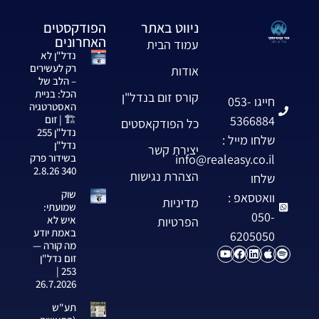
ניווט באתר
הפודקסטים
האחרונים
עמוד הבית
נדל"ן לא
רק לעשירים
אודות
– הלב של
הכל: בניית
קורס זום בנדל"ן
חייגו 053-
האסטרטגיה
5366884
🏗️ | זום
כל הפודקאסטים
נדל"ן 255
שלחו מייל :
נדל"ן
יצירת קשר
info@realeasy.co.il
בשידור פרק
340 2.8.26
הצהרת נגישות
שלחו
שוק
וואטסאפ :
מדיניות
שמועתי:
050-
איש לא
הפרטיות
באמת יודע
6205050
מה קורה —
זום נדל"ן
253 |
26.7.2026
תע"ש