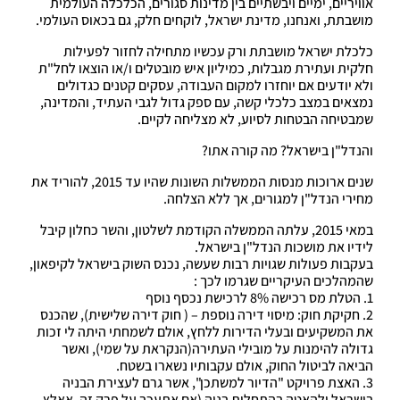
אוויריים, ימיים ויבשתיים בין מדינות סגורים, הכלכלה העולמית
מושבתת, ואנחנו, מדינת ישראל, לוקחים חלק, גם בכאוס העולמי.
כלכלת ישראל מושבתת ורק עכשיו מתחילה לחזור לפעילות
חלקית ועתירת מגבלות, כמיליון איש מובטלים ו/או הוצאו לחל"ת
ולא יודעים אם יוחזרו למקום העבודה, עסקים קטנים כגדולים
נמצאים במצב כלכלי קשה, עם ספק גדול לגבי העתיד, והמדינה,
שמבטיחה הבטחות לסיוע, לא מצליחה לקיים.
והנדל"ן בישראל? מה קורה אתו?
שנים ארוכות מנסות הממשלות השונות שהיו עד 2015, להוריד את
מחירי הנדל"ן למגורים, אך ללא הצלחה.
במאי 2015, עלתה הממשלה הקודמת לשלטון, והשר כחלון קיבל
לידיו את מושכות הנדל"ן בישראל.
בעקבות פעולות שגויות רבות שעשה, נכנס השוק בישראל לקיפאון,
שהמהלכים העיקריים שגרמו לכך :
1. הטלת מס רכישה 8% לרכישת נכסף נוסף
2. חקיקת חוק: מיסוי דירה נוספת – ( חוק דירה שלישית), שהכנס
את המשקיעים ובעלי הדירות ללחץ, אולם לשמחתי היתה לי זכות
גדולה להימנות על מובילי העתירה(הנקראת על שמי), ואשר
הביאה לביטול החוק, אולם עקבותיו נשארו בשטח.
3. האצת פרויקט "הדיור למשתכן", אשר גרם לעצירת הבניה
בישראל ולהאטה בהתחלות בניה (אם אתעכב על פרק זה, אאלץ