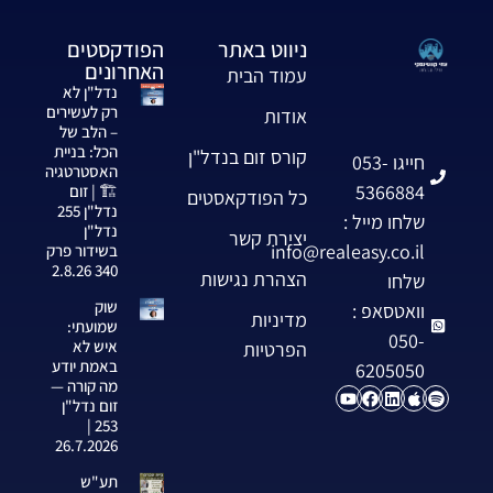
ניווט באתר
הפודקסטים
האחרונים
עמוד הבית
נדל"ן לא
רק לעשירים
אודות
– הלב של
הכל: בניית
קורס זום בנדל"ן
חייגו 053-
האסטרטגיה
5366884
🏗️ | זום
כל הפודקאסטים
נדל"ן 255
שלחו מייל :
נדל"ן
יצירת קשר
info@realeasy.co.il
בשידור פרק
340 2.8.26
הצהרת נגישות
שלחו
שוק
וואטסאפ :
מדיניות
שמועתי:
050-
איש לא
הפרטיות
באמת יודע
6205050
מה קורה —
זום נדל"ן
253 |
26.7.2026
תע"ש