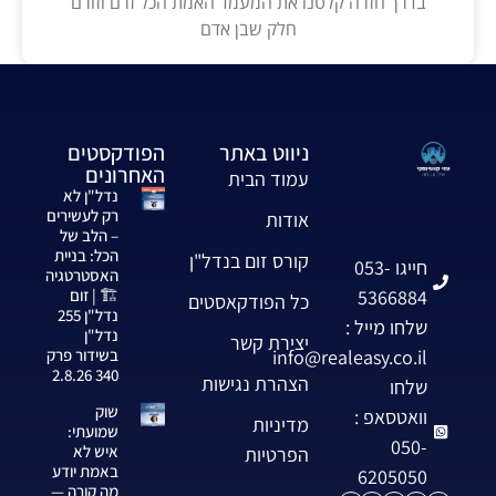
בדרך חזרה קלטנו את המעמד האמת הכל זרם וזורם
חלק שבן אדם
ניווט באתר
הפודקסטים
האחרונים
עמוד הבית
נדל"ן לא
רק לעשירים
אודות
– הלב של
הכל: בניית
קורס זום בנדל"ן
חייגו 053-
האסטרטגיה
5366884
🏗️ | זום
כל הפודקאסטים
נדל"ן 255
שלחו מייל :
נדל"ן
יצירת קשר
info@realeasy.co.il
בשידור פרק
340 2.8.26
הצהרת נגישות
שלחו
שוק
וואטסאפ :
מדיניות
שמועתי:
050-
איש לא
הפרטיות
באמת יודע
6205050
מה קורה —