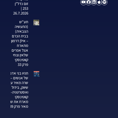
זום נדל"ן
253 |
26.7.2026
תע"ש
(התעשיה
הצבאית)
בבית הכרם
– אילן דרמון
מתארח
אצל אפרים
שלאין וצחי
קווטינסקי
פרק 33
תהיו בני אדם
של אנשים —
שרה מאיר על
שיווק, בידול
ואסטרטגיה-צחי
קווטינסקי
מארח את שרה
מאיר פרק 339