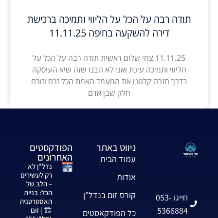
תודה רבה על הכל על הליווי ותמיכה ברכישת
דירה להשקעה בחיפה 11.11.25
11.11.25 צחי שלום ראשית תודה רבה על הכל על
הליווי ותמיכה עינת ואני לא הבנו שזה שיא העיסקה
בדרך חזרה קלטנו את המעמד האמת הכל זרם וזורם
חלק שבן אדם
ניווט באתר
הפודקסטים
האחרונים
עמוד הבית
נדל"ן לא
רק לעשירים
אודות
– הלב של
הכל: בניית
קורס זום בנדל"ן
חייגו 053-
האסטרטגיה
5366884
🏗️ | זום
כל הפודקאסטים