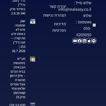
נדל"ן 255
שלחו מייל :
נדל"ן
יצירת קשר
info@realeasy.co.il
בשידור פרק
340 2.8.26
הצהרת נגישות
שלחו
שוק
וואטסאפ :
מדיניות
שמועתי:
050-
איש לא
הפרטיות
באמת יודע
6205050
מה קורה —
זום נדל"ן
253 |
26.7.2026
תע"ש
(התעשיה
הצבאית)
בבית הכרם
– אילן דרמון
מתארח
אצל אפרים
שלאין וצחי
קווטינסקי
פרק 33
תהיו בני אדם