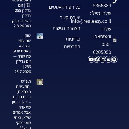
5366884
🏗️ | זום
כל הפודקאסטים
נדל"ן 255
שלחו מייל :
נדל"ן
יצירת קשר
info@realeasy.co.il
בשידור פרק
340 2.8.26
הצהרת נגישות
שלחו
שוק
וואטסאפ :
מדיניות
שמועתי:
050-
איש לא
הפרטיות
באמת יודע
6205050
מה קורה —
זום נדל"ן
253 |
26.7.2026
תע"ש
(התעשיה
הצבאית)
בבית הכרם
– אילן דרמון
מתארח
אצל אפרים
שלאין וצחי
קווטינסקי
פרק 33