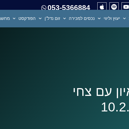
053-5366884
יעוץ וליווי
נכסים למכירה
זום נדל"ן
הפודקסט
מחשבו
50 – ראיון עם צחי