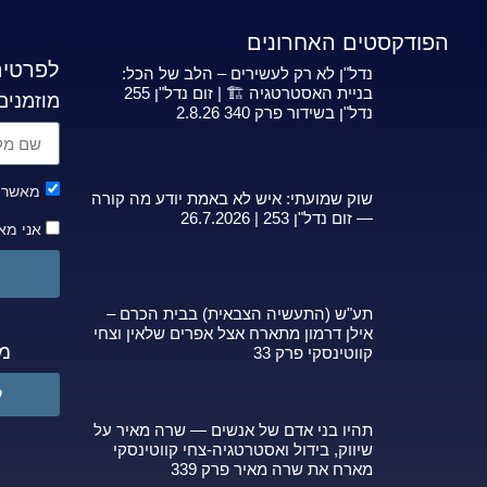
הפודקסטים האחרונים
לפרטים
נדל"ן לא רק לעשירים – הלב של הכל:
בניית האסטרטגיה 🏗️ | זום נדל"ן 255
מוזמנים
נדל"ן בשידור פרק 340 2.8.26
מאשר ק
שוק שמועתי: איש לא באמת יודע מה קורה
— זום נדל"ן 253 | 26.7.2026
אני מא
תע"ש (התעשיה הצבאית) בבית הכרם –
אילן דרמון מתארח אצל אפרים שלאין וצחי
מפ
קווטינסקי פרק 33
ל
תהיו בני אדם של אנשים — שרה מאיר על
שיווק, בידול ואסטרטגיה-צחי קווטינסקי
מארח את שרה מאיר פרק 339