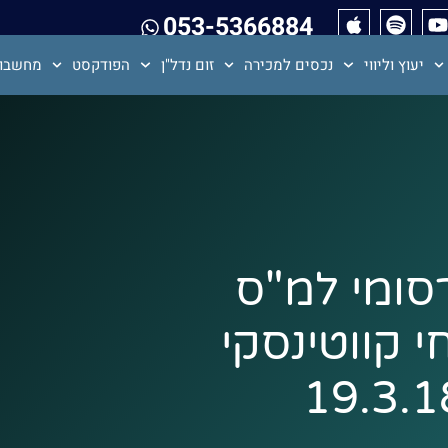
053-5366884
יעוץ וליווי
נכסים למכירה
זום נדל"ן
הפודקסט
מחשבון
סומי למ"ס
י קווטינסקי