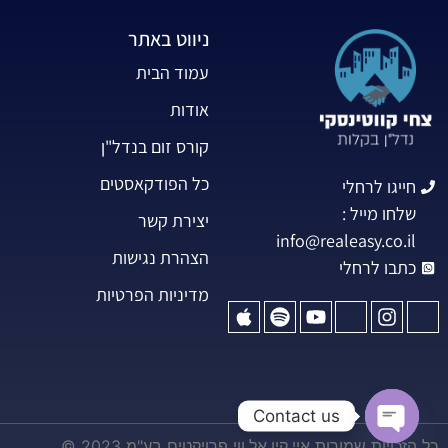
ניווט באתר
עמוד הבית
אודות
קורס זום בנדל"ן
כל הפודקאסטים
חייגו לרחלי
שלחו מייל :
יצירת קשר
info@realeasy.co.il
הצהרת נגישות
כתבו לרחלי
מדיניות הפרטיות
Contact us
כל הזכויות שמורות איי.קיו.אל.ווי פרויקטים בע"מ 2023 ©