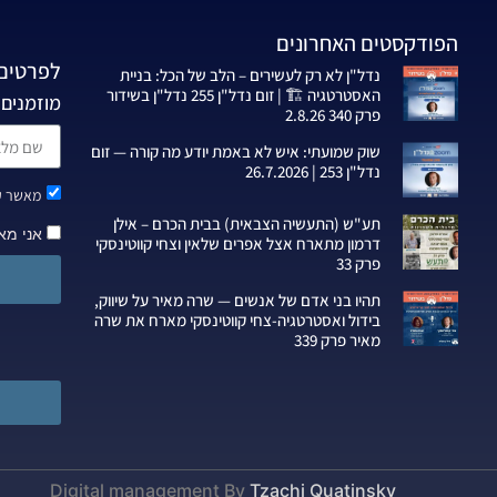
הפודקסטים האחרונים
לפרטים 
נדל"ן לא רק לעשירים – הלב של הכל: בניית
האסטרטגיה 🏗️ | זום נדל"ן 255 נדל"ן בשידור
מוזמנים 
פרק 340 2.8.26
שוק שמועתי: איש לא באמת יודע מה קורה — זום
נדל"ן 253 | 26.7.2026
מאשר קב
תע"ש (התעשיה הצבאית) בבית הכרם – אילן
אני מא
דרמון מתארח אצל אפרים שלאין וצחי קווטינסקי
פרק 33
תהיו בני אדם של אנשים — שרה מאיר על שיווק,
בידול ואסטרטגיה-צחי קווטינסקי מארח את שרה
מאיר פרק 339
Digital management By
Tzachi Quatinsky