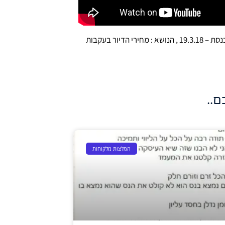
צחי קווטינסקי מתארח בתוכנית "חשבון פתוח" עם צבי זרחיה בערוץ הכנסת – 19.3.18 , הנושא : מחירי הדיור בעקבות
ם..
המלצות מלקוחות