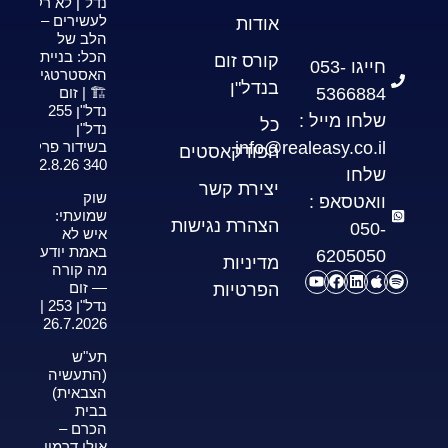
נדל"ן לא רק
לעשירים –
אודות
הלב של
הכל: בניית
קורס זום
חייגו 053-
האסטרטגיה
בנדל"ן
5366884
🏗️ | זום
נדל"ן 255
שלחו מייל :
כל
נדל"ן
info@realeasy.co.il
בשידור פרק
הפודקאסטים
340 2.8.26
שלחו
יצירת קשר
שוק
וואטסאפ :
שמועתי:
הצהרת נגישות
050-
איש לא
באמת יודע
6205050
מדיניות
מה קורה
— זום
הפרטיות
נדל"ן 253 |
26.7.2026
תע"ש
(התעשיה
הצבאית)
בבית
הכרם –
אילן דרמון