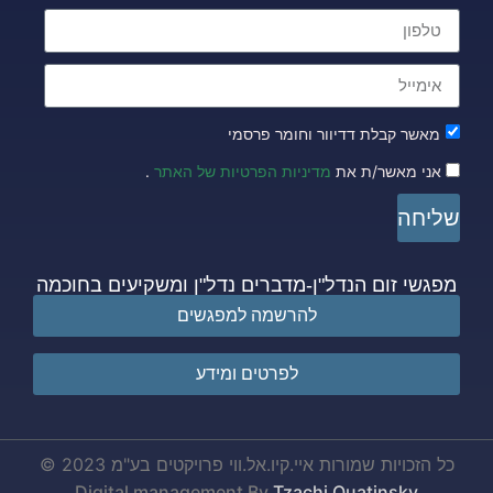
מאשר קבלת דדיוור וחומר פרסמי
אני מאשר/ת את
מדיניות הפרטיות של האתר
.
שליחה
מפגשי זום הנדל"ן-מדברים נדל"ן ומשקיעים בחוכמה
להרשמה למפגשים
לפרטים ומידע
כל הזכויות שמורות איי.קיו.אל.ווי פרויקטים בע"מ 2023 ©
Digital management By
Tzachi Quatinsky