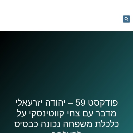
053-
5366884
יעוץ וליווי
מחשבון רכישה
נדל"ן בקלות
נכסים למכירה
קורסים והרצאות
פודקסט 59 – יהודה יזרעאלי
מדבר עם צחי קווטינסקי על
כלכלת משפחה נכונה כבסיס