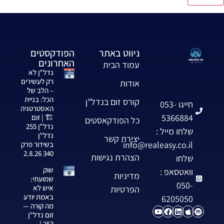
ניווט באתר
הפודקסטים
האחרונים
עמוד הבית
נדל"ן לא
רק לעשירים
אודות
– הלב של
הכל: בניית
קורס זום בנדל"ן
חייגו 053-
האסטרטגיה
5366884
🏗️ | זום
כל הפודקאסטים
נדל"ן 255
שלחו מייל :
נדל"ן
יצירת קשר
info@realeasy.co.il
בשידור פרק
340 2.8.26
הצהרת נגישות
שלחו
שוק
וואטסאפ :
מדיניות
שמועתי:
050-
איש לא
הפרטיות
באמת יודע
6205050
מה קורה —
זום נדל"ן
253 |