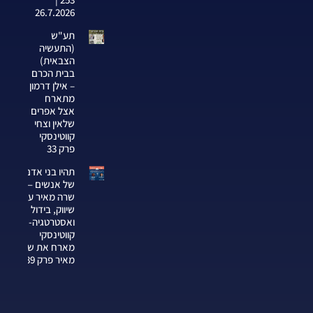
26.7.2026
תע"ש
(התעשיה
הצבאית)
בבית הכרם
– אילן דרמון
מתארח
אצל אפרים
שלאין וצחי
קווטינסקי
פרק 33
תהיו בני אדם
של אנשים —
שרה מאיר על
שיווק, בידול
ואסטרטגיה-צחי
קווטינסקי
מארח את שרה
מאיר פרק 339