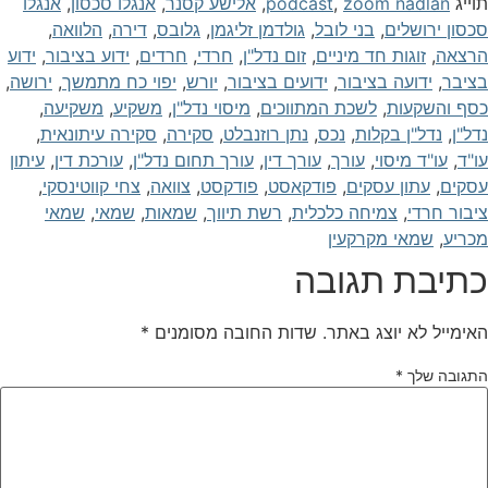
וייג
zoom nadlan
,
podcast
,
אלישע קסנר
,
אנגלו סכסון
,
אנגלו
כסון ירושלים
,
בני לובל
,
גולדמן זליגמן
,
גלובס
,
דירה
,
הלוואה
,
רצאה
,
זוגות חד מיניים
,
זום נדל"ן
,
חרדי
,
חרדים
,
ידוע בציבור
,
ידוע
ציבר
,
ידועה בציבור
,
ידועים בציבור
,
יורש
,
יפוי כח מתמשך
,
ירושה
,
סף והשקעות
,
לשכת המתווכים
,
מיסוי נדל"ן
,
משקיע
,
משקיעה
,
דל"ן
,
נדל"ן בקלות
,
נכס
,
נתן רוזנבלט
,
סקירה
,
סקירה עיתונאית
,
ו"ד
,
עו"ד מיסוי
,
עורך
,
עורך דין
,
עורך תחום נדל"ן
,
עורכת דין
,
עיתון
סקים
,
עתון עסקים
,
פודקאסט
,
פודקסט
,
צוואה
,
צחי קווטינסקי
,
יבור חרדי
,
צמיחה כלכלית
,
רשת תיווך
,
שמאות
,
שמאי
,
שמאי
כריע
,
שמאי מקרקעין
תיבת תגובה
אימייל לא יוצג באתר.
שדות החובה מסומנים
*
תגובה שלך
*