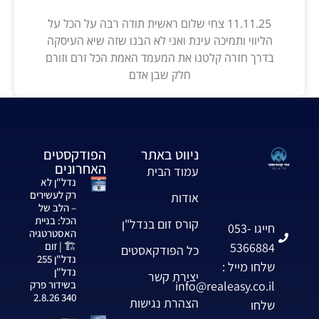
11.11.25 צחי שלום ראשית תודה רבה על הכל על
הליווי ותמיכה עינת ואני לא הבנו שזה שיא העיסקה
בדרך חזרה קלטנו את המעמד האמת הכל זרם וזורם
חלק שבן אדם
ניווט באתר
הפודקסטים
האחרונים
עמוד הבית
נדל"ן לא
רק לעשירים
אודות
– הלב של
הכל: בניית
קורס זום בנדל"ן
חייגו 053-
האסטרטגיה
5366884
🏗️ | זום
כל הפודקאסטים
נדל"ן 255
שלחו מייל :
נדל"ן
יצירת קשר
info@realeasy.co.il
בשידור פרק
340 2.8.26
הצהרת נגישות
שלחו