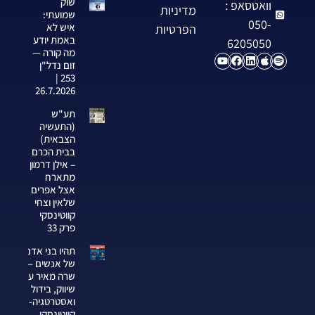
שוק
וואטסאפ :
מדיניות
שמועתי:
050-
איש לא
הפרטיות
באמת יודע
6205050
מה קורה —
זום נדל"ן
253 |
26.7.2026
תע"ש
(התעשיה
הצבאית)
בבית הכרם
– אילן דרמון
מתארח
אצל אפרים
שלאין וצחי
קווטינסקי
פרק 33
תהיו בני אדם
של אנשים —
שרה מאיר על
שיווק, בידול
ואסטרטגיה-צחי
קווטינסקי