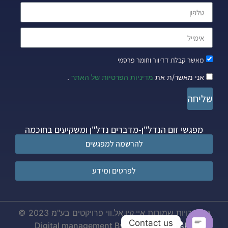
מאשר קבלת דדיוור וחומר פרסמי
אני מאשר/ת את
מדיניות הפרטיות של האתר
.
שליחה
מפגשי זום הנדל"ן-מדברים נדל"ן ומשקיעים בחוכמה
להרשמה למפגשים
לפרטים ומידע
כל הזכויות שמורות איי.קיו.אל.ווי פרויקטים בע"מ 2023 ©
Contact us
Digital management By
Tzachi Quatinsky