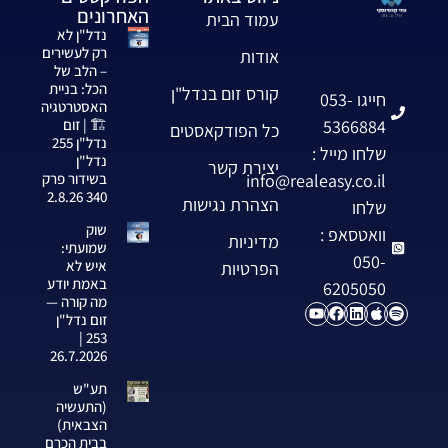
האחרונים
עמוד הבית
נדל"ן לא
רק לעשירים
אודות
– הלב של
הכל: בניית
קורס זום בנדל"ן
חייגו 053-
האסטרטגיה
5366884
🏗️ | זום
כל הפודקאסטים
נדל"ן 255
שלחו מייל :
נדל"ן
יצירת קשר
info@realeasy.co.il
בשידור פרק
340 2.8.26
הצהרת נגישות
שלחו
שוק
וואטסאפ :
מדיניות
שמועתי:
050-
איש לא
הפרטיות
באמת יודע
6205050
מה קורה —
זום נדל"ן
253 |
26.7.2026
תע"ש
(התעשיה
הצבאית)
בבית הכרם