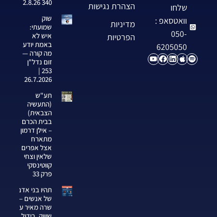
340 2.8.26
הצהרת נגישות
שלחו
שוק
וואטסאפ :
מדיניות
שמועתי:
050-
איש לא
הפרטיות
באמת יודע
6205050
מה קורה —
זום נדל"ן
253 |
26.7.2026
תע"ש
(התעשיה
הצבאית)
בבית הכרם
– אילן דרמון
מתארח
אצל אפרים
שלאין וצחי
קווטינסקי
פרק 33
תהיו בני אדם
של אנשים —
שרה מאיר על
שיווק, בידול