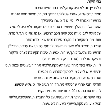
צחי היקר:
בלעדייך זה לא היה קורה,לפני כחודשיים הפכתי
משכיר,למשקיע,אחרי שגוללתי בפניך חת'כת סיפור חיים הנהנת
בראשך ואמרת לי יוסי יש לי משהו בשבילך
הגעת אליך במהלך חיפושים אחרי נכס להשקעה ולא היה לי שמץ
של מושג לגבי איזה נכס יהיה חכם לרכוש,ואז פגשתי אותך,לימדת
אותי מהי השקעה נבונה,במסירות נפש שאין כדוגמתה
סבלנות חמלה ולא מעט חיפושים,לבסוף עשיתי את עסקת הנדל"ן
הראשונה שלי,בזכותך,שירות אמינות איכות הקשבה לצרכי הלקוח
ובעיקר סבלנות (אני נודניק גדול אני יודע)
ליווית אותי צעד אחרי צעד לעסקה,הלכתי אחריך בעיניים עצומות כי
ידעתי שיש לי על מי לסמוך מהרגע בו נפגשנו
ואם במשקיעים עסקינן הרי שאתה אחד הטובים!
חודש וחצי אחרי שרכשתי את הדירה הגיע אליי משקיע שמעוניין
לרכוש את הנכס ב20 אחוז יותר ממחיר הקניה
צחי היקר מגיעה לך תודה ענקית,על כל הסבלנות,ההקשבה,הליווי
המקצועי בעסקה,הייעוץ בשעות לא שעות