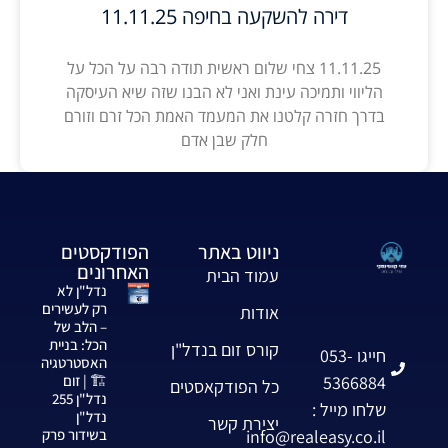
דירה להשקעה בחיפה 11.11.25
11.11.25 צחי שלום ראשית תודה רבה על הכל על
הליווי ותמיכה עינת ואני לא הבנו שזה שיא העיסקה
בדרך חזרה קלטנו את המעמד האמת הכל זרם וזורם
חלק שבן אדם
ניווט באתר
הפודקסטים
האחרונים
עמוד הבית
נדל"ן לא
רק לעשירים
אודות
– הלב של
הכל: בניית
קורס זום בנדל"ן
חייגו 053-
האסטרטגיה
5366884
🏗️ | זום
כל הפודקאסטים
נדל"ן 255
שלחו מייל :
נדל"ן
יצירת קשר
info@realeasy.co.il
בשידור פרק