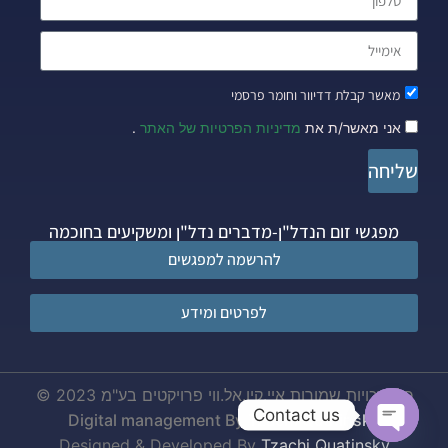
מאשר קבלת דדיוור וחומר פרסמי
אני מאשר/ת את
מדיניות הפרטיות של האתר
.
שליחה
מפגשי זום הנדל"ן-מדברים נדל"ן ומשקיעים בחוכמה
להרשמה למפגשים
לפרטים ומידע
כל הזכויות שמורות איי.קיו.אל.ווי פרויקטים בע"מ 2023 ©
Contact us
Digital management By
Tzachi Quatinsky
Designed & Developed By
Tzachi Quatinsky