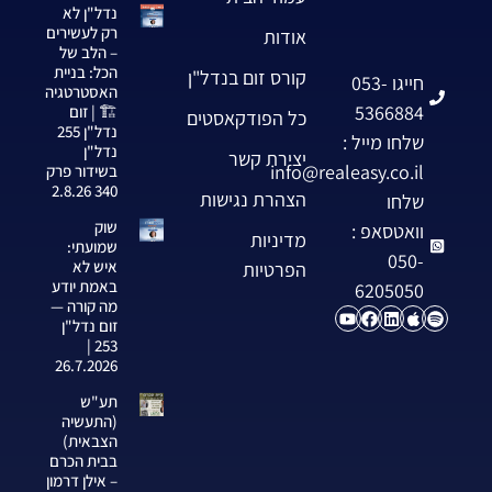
נדל"ן לא
רק לעשירים
אודות
– הלב של
הכל: בניית
קורס זום בנדל"ן
חייגו 053-
האסטרטגיה
5366884
🏗️ | זום
כל הפודקאסטים
נדל"ן 255
שלחו מייל :
נדל"ן
יצירת קשר
info@realeasy.co.il
בשידור פרק
340 2.8.26
הצהרת נגישות
שלחו
שוק
וואטסאפ :
מדיניות
שמועתי:
050-
איש לא
הפרטיות
באמת יודע
6205050
מה קורה —
זום נדל"ן
253 |
26.7.2026
תע"ש
(התעשיה
הצבאית)
בבית הכרם
– אילן דרמון