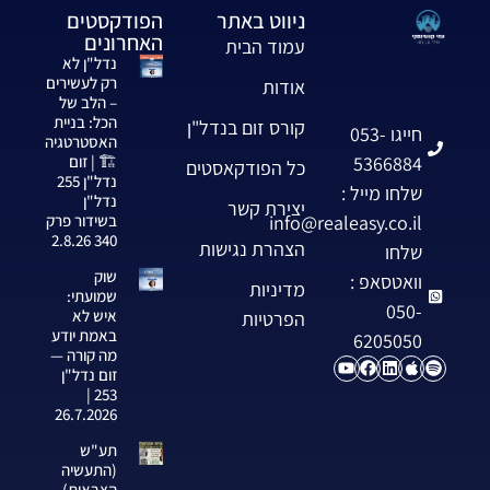
ניווט באתר
הפודקסטים
האחרונים
עמוד הבית
נדל"ן לא
רק לעשירים
אודות
– הלב של
הכל: בניית
קורס זום בנדל"ן
חייגו 053-
האסטרטגיה
5366884
🏗️ | זום
כל הפודקאסטים
נדל"ן 255
שלחו מייל :
נדל"ן
יצירת קשר
info@realeasy.co.il
בשידור פרק
340 2.8.26
הצהרת נגישות
שלחו
שוק
וואטסאפ :
מדיניות
שמועתי:
050-
איש לא
הפרטיות
באמת יודע
6205050
מה קורה —
זום נדל"ן
253 |
26.7.2026
תע"ש
(התעשיה
הצבאית)