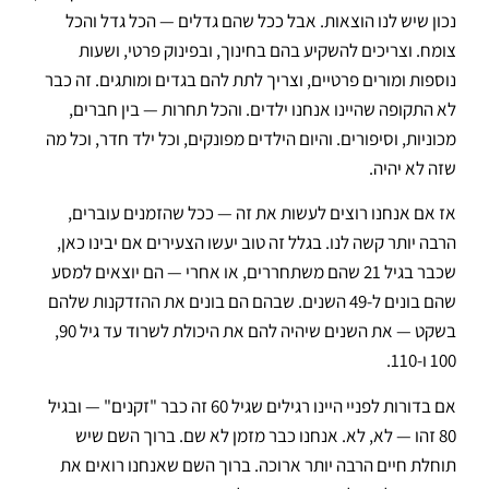
נכון שיש לנו הוצאות. אבל ככל שהם גדלים — הכל גדל והכל
צומח. וצריכים להשקיע בהם בחינוך, ובפינוק פרטי, ושעות
נוספות ומורים פרטיים, וצריך לתת להם בגדים ומותגים. זה כבר
לא התקופה שהיינו אנחנו ילדים. והכל תחרות — בין חברים,
מכוניות, וסיפורים. והיום הילדים מפונקים, וכל ילד חדר, וכל מה
שזה לא יהיה.
אז אם אנחנו רוצים לעשות את זה — ככל שהזמנים עוברים,
הרבה יותר קשה לנו. בגלל זה טוב יעשו הצעירים אם יבינו כאן,
שכבר בגיל 21 שהם משתחררים, או אחרי — הם יוצאים למסע
שהם בונים ל-49 השנים. שבהם הם בונים את ההזדקנות שלהם
בשקט — את השנים שיהיה להם את היכולת לשרוד עד גיל 90,
100 ו-110.
אם בדורות לפניי היינו רגילים שגיל 60 זה כבר "זקנים" — ובגיל
80 זהו — לא, לא. אנחנו כבר מזמן לא שם. ברוך השם שיש
תוחלת חיים הרבה יותר ארוכה. ברוך השם שאנחנו רואים את