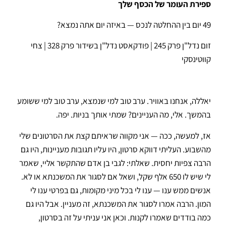
ספירת העומר של הכסף שלך
49 יום בין ההחלטה לנכס — באיזה יום אתה נמצא?
זום נדל"ן פרק 245 | פודקאסט נדל"ן בשידור פרק 328 | צחי
קווטינסקי
יאללה, אנחנו באוויר. ערב טוב למי שנמצא, ערב טוב למי ששומע
בהמשך. אלי, מה העניינים? שמתי אותך בניות. יפה.
אז, למעשה, ככה — אני מקווה שראיתם קצת את הסרטונים שלי
מהשבוע. העליתי דווקא סרטון, היו עליו תגובות מעניינות, היו גם
הרבה צפיות יחסית. שאלתי: לגבי בן אדם שהתקשר אליי, שאמר
לי שיש לו 650 אלף שקל, ושאל אם לסגור את המשכנתא או לא.
אנשים ממש ענו — ענו לי בכל מיני מקומות, גם בפרטי ענו לי
המון. הרבה אמרו לסגור את המשכנתא, זה מעניין. אבל היו גם
כמה בודדים שאמרו לקנות. וכאן אני עניתי על זה בסרטון,