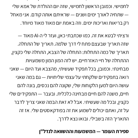
לחמישי. וכמובן הראשון לחמישי, שזה יום ההולדת של אמא שלי
— שתחיה לאורך ימים ושנים — שראיתם אותה קודם. אני מאחל
רק בריאות ואריכות ימים. וזה באמת יום מאוד מאוד מיוחד.
ורציתי לבטא את זה. כמו שכתבתי כאן, ועזר לי ה-AI מאוד —
שזה תאריך שבעצם פתח לי דרך שלמה. תאריך של התחלה.
תאריך של כמה התחלות: התחלה של הצבא, התחלה שלי כקצין,
ההתחלה של חיי האזרחיים. יש לזה המון המון משמעויות
מבחינתי. וכמובן, בכל תפקיד שעשיתי, מהצבא ועד היום — שאני
רואה בתפקידים שלקחתי על עצמי שליחויות — גם במה שאני
עושה היום למען הלקוחות שלי, שקונה להם נכסים, בונה להם
חיים, משנה להם חיים מבחינה כלכלית. ובעבר — התפקידים שלי
כקצין, ובכל מה שעשיתי. אבל לא זאת הבמה שאני צריך לדבר
על זה, ואתם יכולים לשמוע את זה בפודקאסטים שלי. אז זה
התאריך הזה בשבילי. ובואו נצא לדרך.
ספירת העומר — המשמעות וההשוואה לנדל"ן