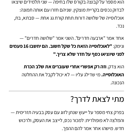
הוא מספר על קבוצה בקורס שלו בחיפה — שני תלמידים שיצאו
לבדוק נכסים בקריית מוצקין. שניהם חזרו עם אותה תמונה:
אוכלוסייה של שלושה דורות תחת קורת גג אחת — סבתא, בת,
נכד.
אחד אמר "ארבעה חדרים". השני אמר "שלושה חדרים" —
ונימק:
"לאוכלוסייה הזאת כל שקל חשוב. הם יחשבו 16 פעמים
לפני שיוציאו כסף על חדר שלא צריך."
הוא צדק.
וזה רק אפשרי אחרי שעוברים את שלב הכרת
האוכלוסייה.
מי שדילג עליו — לא יכול לקבל את ההחלטה
הנכונה.
מתי לצאת לדרך?
בפרק צחי מספר על ייעוץ שנתן לזוג עם עסק בבעיה תזרימית —
והמלצה לא פופולרית: למכור נכס, לייצב את העסק, ולרכוש
חדש. מישהו אחר אמר להם ההפך.