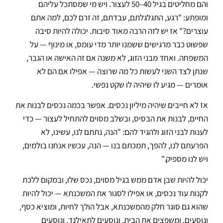
והם מחליטים בגיל 40–50 לעצור. ויש מי שמסתכל עליהם
ומופתע: "רגע, התגלגלתם, עבדתם, זה זרם לכם, למה אתם
עוצרים?" אז יש לזה הרבה מאוד סיבות. יכולה להיות סיבה
שפשוט כבר מרגישים ששמנו יותר מדי עומס, או מינוף — על
המשפחה. ואחד מבני הזוג, לא משנה אם זה האישה או הגבר,
שנתן לצד השני לעשות כל מה שרוצה — אפילו אם הם לא
אומרים — מגיע לו שיהיה לו שקט נפשי.
אז לא חייבים שיהיה מיליון נכסים. אפשר בכמה נכסים לבנות את
החיים, לבנות את הבסיס, ובשלב מסוים להתחיל לעצור — כדי
לענות לבני הזוג ולהגיד להם: "הנה, נתתם לנו, עשינו, לא
הפרעתם לנו, להפך, תמכתם בנו — הנה, עכשיו אנחנו בולמים,
ויש לנו מספיק."
יכול להיות שבן אדם ממש בגיל מסוים, נכס שלו, ובמקום ללכת
לקנות עוד נכסים, או אפילו לסגור את המשכנתא — יכול להיות
שהוא גם סוגר חלק מהמשכנתא, אבל הולך לחיות, ומוציא כסף,
ונוסעים, ומשפצים את הבית, ונוסעים לתאילנד, ונוסעים