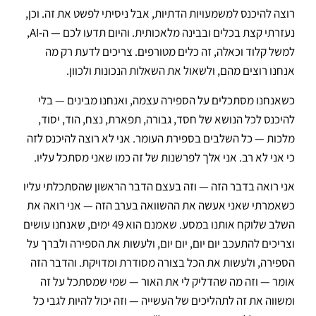
רוצה להיכנס למשמעויות הדתיות, אבל ניסיתי לפשט את זה. וכן,
נעזרתי קצת בכלים ובבינה מלאכותית. והיום תדעו לכם — ה-AI,
למשל קלוד וכאלה, זה כלים מטורפים. צריכים לדעת רק מה
אנחנו רוצים מהם, ולשאול את השאלות הנכונות ולכוון.
כשאנחנו מסתכלים על הספירה עצמה, ואנחנו מבינים — בלי
להיכנס לכל הנושא של חסד, גבורה, תפארת, נצח, הוד, יסוד,
מלכות — כל השלבים בספירת העומר. אני לא רוצה להיכנס לזה
כי אני לא רב. אני אלך לפרשנות של זה כמו שאני מסתכל עליו.
אני רואה בדבר הזה — וזה בעצם הדבר הראשון שהסתכלתי עליו
כשאמרתי שאני אעשה את ההשוואה בערב הזה — אני רואה את
השלב שלוקח אותנו במסע. שאמנם הוא 49 ימים, שאנחנו עושים
וצריכים להתעכב יום יום, יום יום, ולעשות את הספירה ולברך על
הספירה, ולעשות את הכל בצורה מסודרת ומדויקת. והדבר הזה
אומר — וזה מה שהדליק לי את האור — שמי שמסתכל על זה
ומשווה את זה לתהליכים של העשייה — וזה יכול להיות לגבי כל