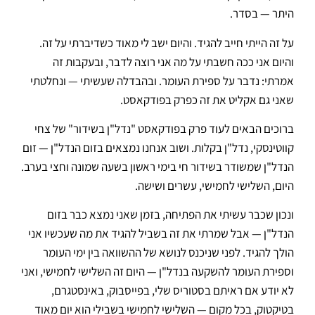
היתר — בסדר.
על זה הייתי חייב להגיד. והיום ישב לי מאוד כשדיברתי על זה.
והיום אני ככה חשבתי על מה אני רוצה לדבר, ובעקבות זה
אמרתי: נדבר על ספירת העומר. ובהבדלה שעשיתי — ונחלטתי
שאני גם אקליט את זה כפרק בפודקאסט.
ברוכים הבאים לעוד פרק בפודקאסט "נדל"ן בשידור" של צחי
קווטינסקי, נדל"ן בקלות. ושוב אנחנו נמצאים בזום הנדל"ן — זום
הנדל"ן שמשודר בשידור חי בימי ראשון בשעה שמונה וחצי בערב.
היום, השלישי לחמישי, עשרים ושישה.
ונכון שכבר עשיתי את הפתיחה, בזמן שאני נמצא כבר בזום
הנדל"ן — אבל שמרתי את זה בשביל להגיד את מה שעכשיו אני
הולך להגיד. לפני שניכנס לנושא של ההשוואה בין ימי העומר
וספירת העומר להשקעה בנדל"ן — היום זה השלישי לחמישי, ואני
לא יודע אם ראיתם בסטוריס שלי, בפייסבוק, באינסטגרם,
בטיקטוק, בכל מקום — השלישי לחמישי בשבילי הוא יום מאוד