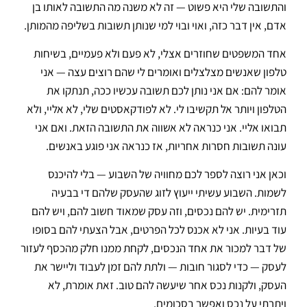
והתשובה שלי היא פשוט — זה לא משנה מה התשובה לאותו בן
אדם, אין דבר כזה, ואוי ובוי למי שנותן תשובות בשליפה מהמותן.
אחד המשפטים שחוזרים אצלי, לא פעם ולא פעמיים, בשיחות
טלפון שאנשים מצלצלים ואומרים לי שהם רוצים עצה — אני
אומר להם: אם אני נותן לכם תשובה עכשיו ככה, תנתקו את
הטלפון ויותר אל תקשיבו לי. לא לפודקאסטים שלי, לא אליי, ולא
תבואו אליי. אני כנראה לא אשווה את התשובה הזאת. ואם אני
עונה תשובות חסרות אחריות, אז כנראה אני פוגע באנשים.
וכאן אני רוצה לספר לכם מחוויה של השבוע — בלי להיכנס
לשמות. השבוע עשיתי ייעוץ לזוג שהעסק שלהם די בבעיה
תזרימית. יש להם נכסים, וזה עסק שמאוד חשוב להם, ויש להם
עוד בעיות. אני לא אכנס לכל הפרטים, אבל הצעתי להם בסופו
של דבר למכור את אחד הנכסים, לקחת ממנו חלק מהכסף לעזור
לעסק — כדי לסגור חובות — ולתת להם זמן לעבוד וליישר את
העסק, ולקנות נכס אחר שיעשה להם טוב. זאת אומרת, לא
ויתרתי על נכס ואפשר בסכומים.