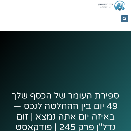
053-
5366884
ספירת העומר של הכסף שלך
49 יום בין ההחלטה לנכס —
באיזה יום אתה נמצא | זום
נדל"ן פרק 245 | פודקאסט