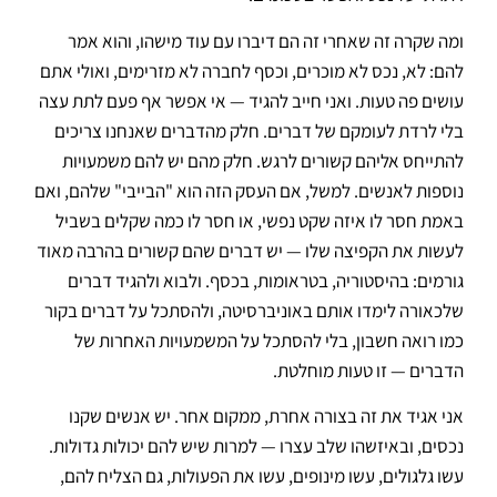
ומה שקרה זה שאחרי זה הם דיברו עם עוד מישהו, והוא אמר
להם: לא, נכס לא מוכרים, וכסף לחברה לא מזרימים, ואולי אתם
עושים פה טעות. ואני חייב להגיד — אי אפשר אף פעם לתת עצה
בלי לרדת לעומקם של דברים. חלק מהדברים שאנחנו צריכים
להתייחס אליהם קשורים לרגש. חלק מהם יש להם משמעויות
נוספות לאנשים. למשל, אם העסק הזה הוא "הבייבי" שלהם, ואם
באמת חסר לו איזה שקט נפשי, או חסר לו כמה שקלים בשביל
לעשות את הקפיצה שלו — יש דברים שהם קשורים בהרבה מאוד
גורמים: בהיסטוריה, בטראומות, בכסף. ולבוא ולהגיד דברים
שלכאורה לימדו אותם באוניברסיטה, ולהסתכל על דברים בקור
כמו רואה חשבון, בלי להסתכל על המשמעויות האחרות של
הדברים — זו טעות מוחלטת.
אני אגיד את זה בצורה אחרת, ממקום אחר. יש אנשים שקנו
נכסים, ובאיזשהו שלב עצרו — למרות שיש להם יכולות גדולות.
עשו גלגולים, עשו מינופים, עשו את הפעולות, גם הצליח להם,