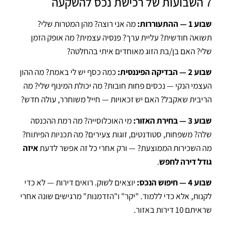
7 השבועות של רכישת נכס להשקעה
שבוע 1 — ההתעוררות:
מה אני רוצה? מהן המטרות שלי?
תשואה חודשית? עליית ערך? פנסיה עצמית? מה אופק הזמן
שלי? האם בן/בת הזוג מאוחדים איתי בהחלטה?
שבוע 2 — הבדיקה הפיננסית:
כמה כסף יש לי באמת? מה ההון
העצמי הנקי — נכסים פחות חובות? מה יכולת המינוף שלי? מה
הריבית שאקבל? האם יש זכאויות — חייל משוחרר, עולה חדש?
שבוע 3 — בחירת האזור:
מי האוכלוסייה? מה רמת ההכנסה
שלה? משפחות, סטודנטים, זוגות צעירים? מה תכניות הפיתוח?
מה השכירות הממוצעת? — ורק אחרי כל זה אפשר לדעת
איזה
גודל דירה לחפש
.
שבוע 4 — חיפוש הנכס:
יוצאים לשוק. רואים דירות — לא כדי
לקנות, אלא כדי ללמוד. "יקר" ו"הזדמנות" מרגישים שונה אחרי
שראיתם 10 דירות באזור.