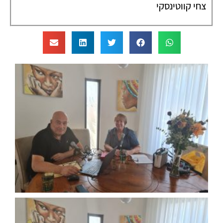
צחי קווטינסקי