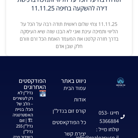
דירה להשקעה בחיפה 11.11.25
11.11.25 צחי שלום ראשית תודה רבה על הכל על
הליווי ותמיכה עינת ואני לא הבנו שזה שיא העיסקה
בדרך חזרה קלטנו את המעמד האמת הכל זרם וזורם
חלק שבן אדם
ניווט באתר
הפודקסטים
האחרונים
עמוד הבית
נדל"ן לא
רק לעשירים
אודות
– הלב של
הכל: בניית
קורס זום בנדל"ן
חייגו 053-
האסטרטגיה
5366884
🏗️ | זום
כל הפודקאסטים
נדל"ן 255
שלחו מייל :
נדל"ן
יצירת קשר
info@realeasy.co.il
בשידור פרק