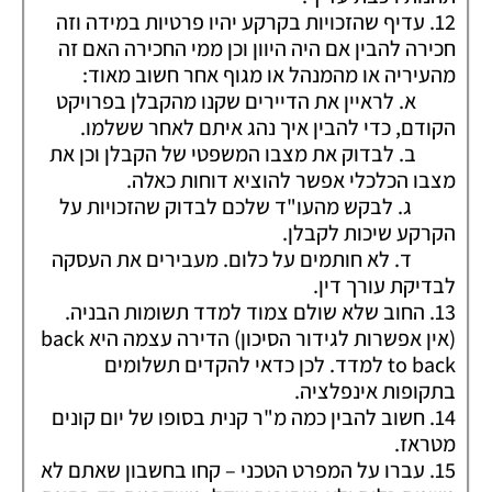
12. עדיף שהזכויות בקרקע יהיו פרטיות במידה וזה
חכירה להבין אם היה היוון וכן ממי החכירה האם זה
מהעיריה או מהמנהל או מגוף אחר חשוב מאוד:
א. לראיין את הדיירים שקנו מהקבלן בפרויקט
הקודם, כדי להבין איך נהג איתם לאחר ששלמו.
ב. לבדוק את מצבו המשפטי של הקבלן וכן את
מצבו הכלכלי אפשר להוציא דוחות כאלה.
ג. לבקש מהעו"ד שלכם לבדוק שהזכויות על
הקרקע שיכות לקבלן.
ד. לא חותמים על כלום. מעבירים את העסקה
לבדיקת עורך דין.
13. החוב שלא שולם צמוד למדד תשומות הבניה.
(אין אפשרות לגידור הסיכון) הדירה עצמה היא back
to back למדד. לכן כדאי להקדים תשלומים
בתקופות אינפלציה.
14. חשוב להבין כמה מ"ר קנית בסופו של יום קונים
מטראז.
15. עברו על המפרט הטכני – קחו בחשבון שאתם לא