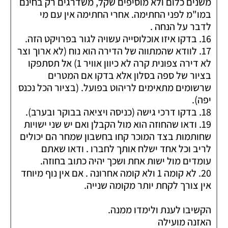
משנים כלום ולא מוסיפים שקל, משדרגים רק בחינם
במו"מ לפני החתימה. אחרי החתימה אין עם מי
לדבר על הנחה .
16. בדקו איזו אוכלוסייה עשויה לגור בפרויקט הזה.
17. לוודא שהמתווה של הדירה הוא נוח (לא ארוך וצר
לא דירה צפונית קרה לא כיוון אוויר 1) אל תסתפקו
בציור של ספה בסלון אלא בדקו אם המטרים
שרשומים מתאימים לריהוט בפועל. (בציור הכל נכנס
יפה).
18. בדקו דרכי גישה (כניסה ויציאה בבוקר ובערב).
19. ודאו שהחוזה הוא מול הקבלן ואם יש שני ישויות
שחותמות בצד המוכר קחו בחשבון שמחר הם יכולים
לריב וכל אחד ישלח אותך לחברו . ודאו שאתם
עומדים מול ישות אחת ושכך יהיה כתוב בחוזה.
20. לא קומה 1 ולא קומה אחרונה . אם אין נוף מיוחד
אין צורך לקחת יותר מקומה שנייה.
הקשיבו לענת ולימדו ממנה.
האזנה מועילה