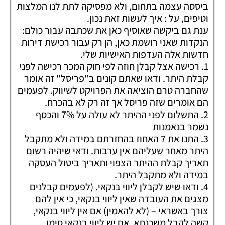
ביססה עצמה בתחום, ולא מפסיקה לתת לנו המלצות
וטיפים, על : איך לעשות זאת נכון.
ענת גם ביקשה שאוסיף כאן את שכתבה עבור כולם:
הנקדות שאני רושמת כאן, הן רק עבור רכישת דירות
חדשות אלה העדפות האישיות שלי.
1. רכישה אצל קבלן חוזה לפי חוק המכר רכישה לפני
קבלת היתר. ודאו שאתם קונים ב"פריסל" זה אומר
שהחברה טרם הוציאה את הפרויקט לשיווק. לפעמים
הם אומרים שזה פריסל אך זה רק לא בהכרח.
2. התשלום לפני ההיתר לא עולה על 7% והכסף
נשמר בנאמנות
3. התנו את 7 האחוז בהחזרתם במידה ולא מתקבל
היתר מאחר שעליהם אין ערבות. ודאי שיהיה רשום
תאריך קבלת ההיתר הצפוי ותאריך ביטול העסקה
במידה ולא מתקבל היתר.
4. ודאו שיש לקבלן ליווי בנקאי. (לפעמים קבלנים
מצגים את העובדה שאין ליווי בנקאי, כי אין להם
צורך באשראי – (לא להאמין) אם אין ליווי בנקאי,
קשה לקבל משכנתא, אם יש ליווי בנקאי סימן