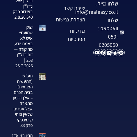
נדל"ן 255
שלחו מייל :
נדל"ן
יצירת קשר
info@realeasy.co.il
בשידור פרק
340 2.8.26
הצהרת נגישות
שלחו
שוק
וואטסאפ :
מדיניות
שמועתי:
050-
איש לא
הפרטיות
באמת יודע
6205050
מה קורה —
זום נדל"ן
253 |
26.7.2026
תע"ש
(התעשיה
הצבאית)
בבית הכרם
– אילן דרמון
מתארח
אצל אפרים
שלאין וצחי
קווטינסקי
פרק 33
תהיו בני אדם