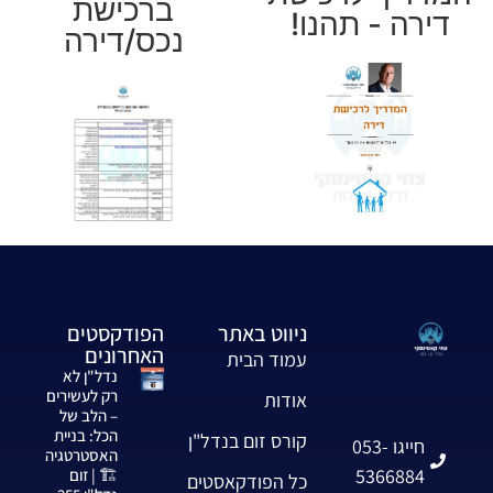
ברכישת
דירה - תהנו!
נכס/דירה
ניווט באתר
הפודקסטים
האחרונים
עמוד הבית
נדל"ן לא
רק לעשירים
אודות
– הלב של
הכל: בניית
קורס זום בנדל"ן
חייגו 053-
האסטרטגיה
5366884
🏗️ | זום
כל הפודקאסטים