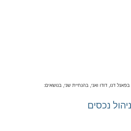
ם, 12.1.23 השעה 14:50, השתתפתי יחד עם דודו הולצמן, בפאנל הפותח של תוכנית הטלוויזיה, עכשיו נדל"ן בערוץ 14. בפאנל דנו, דודו ואני, בהנחיית שני, בנושאים:
ו-ניהול נכסים