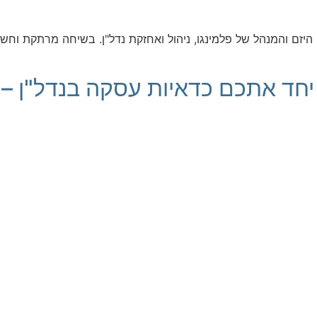
 אירחתי את ויק קושניר, היזם והמנהל של פלמינגו, ניהול ואחזקת נדל"ן. בשיחה מ
– צחי מנתח יחד אתכם כדאיות עסקה בנדל