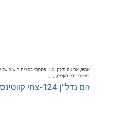
בעיקר: ברק סקליס, […]
זום נדל"ן 124-צחי קווטינסקי מארח את קרן בקר – הקשר בין ספורט להצלחה בעסקים