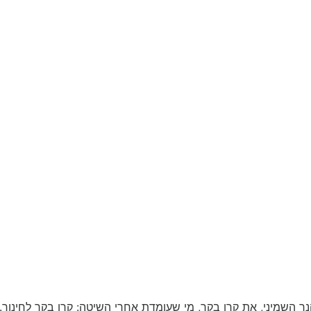
רי הדלקת הנר השמיני, את קרן בקר, מי שעומדת אחרי השיטה: קרן בקר לחינ