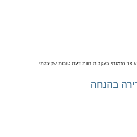
ן 123, אירחתי שוב את חברי היקר עופר מושקוביץ, הבעלים של Kappa Real estate investments. את עופר הזמנתי בעקבות חוות דעת טובות שקיבלתי