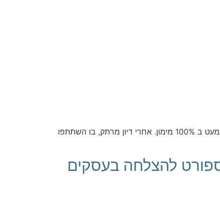
אמש, את זום נדל"ן 125, פתחתי בהצגת חישוב של עסקת נדל"ן תיאורטית, הבודקת משמעות של עסקת נדל"ן הנרכשת כמעט ב 100% מימון. אחרי דיון מרתק, בו השתתפו