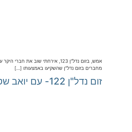
מחברים בזום נדל"ן שהשקיעו באמצעותו […]
זום נדל"ן 122- עם יואב שטרן על מימון בנאי וחוץ בנקאי, ועל דירה בהנחה